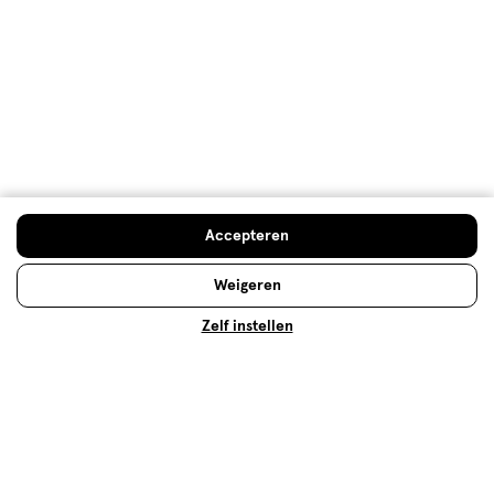
Behulpzaam?
(
0
)
(
0
)
Melden
Meer laden
Hoe controleren en plaatsen wij reviews?
Accepteren
Advies & Inspiratie
Weigeren
Zelf instellen