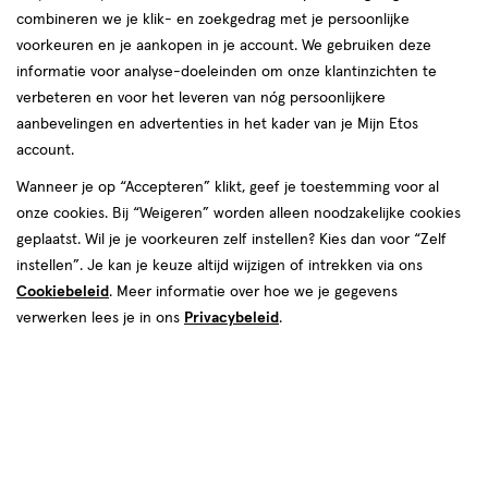
combineren we je klik- en zoekgedrag met je persoonlijke
reviews
voorkeuren en je aankopen in je account. We gebruiken deze
informatie voor analyse-doeleinden om onze klantinzichten te
verbeteren en voor het leveren van nóg persoonlijkere
aanbevelingen en advertenties in het kader van je Mijn Etos
Kleur
account.
216 Relentless Rose
Wanneer je op “Accepteren” klikt, geef je toestemming voor al
onze cookies. Bij “Weigeren” worden alleen noodzakelijke cookies
van € 21.99 voor € 10.99
21
.
99
50% korting
Product
geplaatst. Wil je je voorkeuren zelf instellen? Kies dan voor “Zelf
10
.
99
badge
instellen”. Je kan je keuze altijd wijzigen of intrekken via ons
Je bespaart €10,99
tooltip
Cookiebeleid
. Meer informatie over hoe we je gegevens
verwerken lees je in ons
Privacybeleid
.
Spaar 4 Air Miles
Online op voorraad
Voor 22:00 besteld, maandag in huis
1
In mijn winkelmandje