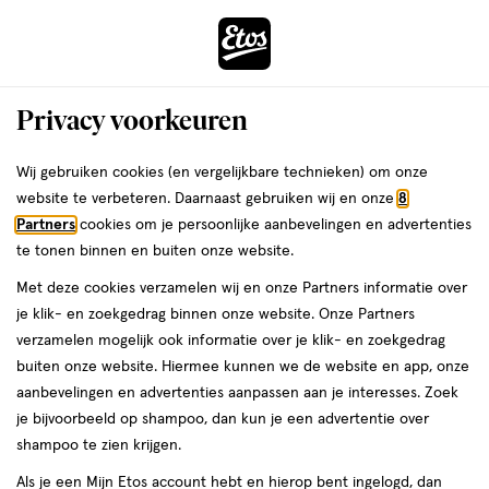
ga
Voor 22:00 uur besteld, maandag in huis
naar
de
Menu
hoofd
Zoeken
Privacy voorkeuren
content
›
›
ga
Interactie
naar
Wij gebruiken cookies (en vergelijkbare technieken) om onze
Je
Lippenstift
Alles van L'Oréal Paris
met
de
website te verbeteren. Daarnaast gebruiken wij en onze
8
bent
L'Oréal Paris Infaillible Lippenstift
dit
zoekbalk
Partners
cookies om je persoonlijke aanbevelingen en advertenties
ers
Weleda
hier:
veld
ga
24H 2-Steps 216 Relentless Rose
te tonen binnen en buiten onze website.
opent
naar
Met deze cookies verzamelen wij en onze Partners informatie over
een
de
1
4.5
1 stuk
stick
4.5/5
(15)
je klik- en zoekgedrag binnen onze website. Onze Partners
volledig
stuk,
footer
van
verzamelen mogelijk ook informatie over je klik- en zoekgedrag
venster
stick
5
50%
buiten onze website. Hiermee kunnen we de website en app, onze
met
toevoegen
sterren
korting
aanbevelingen en advertenties aanpassen aan je interesses. Zoek
geavanceerde
aan
op
je bijvoorbeeld op shampoo, dan kun je een advertentie over
zoekopties
verlanglijst
basis
shampoo te zien krijgen.
van
Als je een Mijn Etos account hebt en hierop bent ingelogd, dan
15