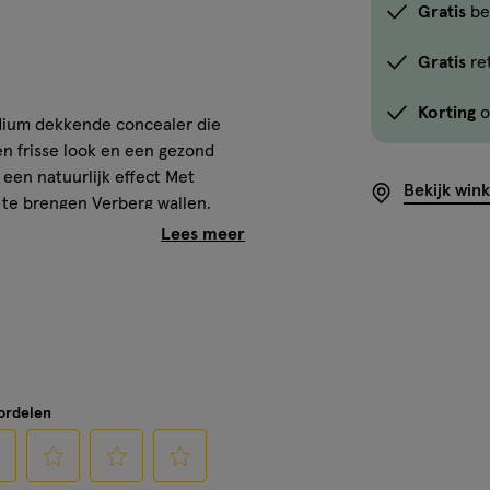
Gratis
be
Gratis
re
Korting
o
edium dekkende concealer die
n frisse look en een gezond
 een natuurlijk effect Met
Bekijk win
 te brengen Verberg wallen,
in verschillende kleuren om zo
 als je de concealer onder je
 Poreless Foundation, Powder en
ealer met een vlekkeloze,
oordelen
heden en imperfecties zoals
ler. De Fit Me concealer