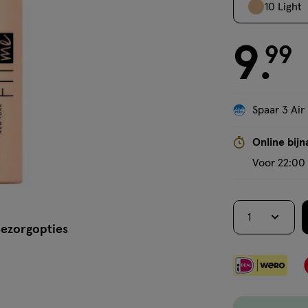
10 Light
9
€ 9.99
99
.
Spaar 3 Air
Online bijn
Voor 22:00 
1
ezorgopties