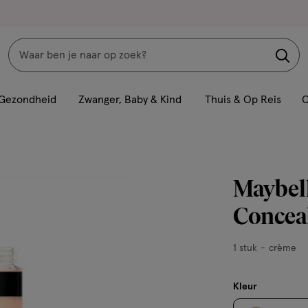
Zoeken
Interactie
met
Gezondheid
Zwanger, Baby & Kind
Thuis & Op Reis
C
dit
veld
opent
een
Maybell
volledig
venster
Concea
met
geavanceerde
1
1 stuk
crème
zoekopties
stuk,
crème
Kleur