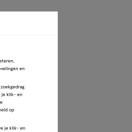
eteren.
evelingen en
n zoekgedrag
je klik- en
ze
eeld op
e je klik- en