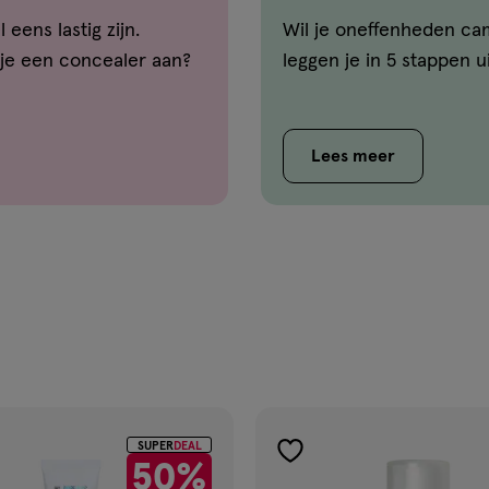
5 stappen
eens lastig zijn.
Wil je oneffenheden ca
 je een concealer aan?
leggen je in 5 stappen u
Lees meer
SUPER
DEAL
gen
toevoegen
50%