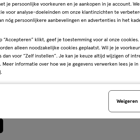
Glycol, Titanium Dioxide [Nano]
t je persoonlijke voorkeuren en je aankopen in je account. W
teren op
Recentste
um Sulfate, Disteardimonium
ie voor analyse-doeleinden om onze klantinzichten te verbeter
 Acrylates Copolymer, Alumina,
an nóg persoonlijkere aanbevelingen en advertenties in het kade
hamomilla Recutita Extract /
anium Dioxide, Ci 77491, Ci
 “Accepteren” klikt, geef je toestemming voor al onze cookies. 
Kwaliteit
rden alleen noodzakelijke cookies geplaatst. Wil je je voorkeur
Kwaliteit, 3.0 van 5
3.0
s dan voor “Zelf instellen”. Je kan je keuze altijd wijzigen of int
l
Prijs
. Meer informatie over hoe we je gegevens verwerken lees je in
eter
Prijs, 4.0 van 5
 Sleeps. New York bruist en is
4.0
d
.
York zorgt ervoor dat je in een
den
Gebruiksgemak
e producten zijn simpel in
Gebruiksgemak, 3.0 van 5
3.0
ap klaar met een product
Weigeren
het gebruik van dit product
standigheden.