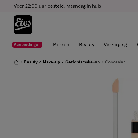
ga
Voor 22:00 uur besteld, maandag in huis
naar
de
hoofd
content
ga
Merken
Beauty
Verzorging
Aanbiedingen
naar
de
Je
Beauty
Make-up
Gezichtsmake-up
Concealer
zoekbalk
bent
ga
hier:
naar
de
footer