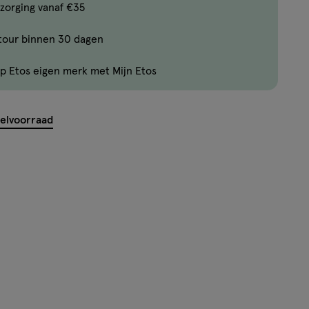
Bijna
zorging vanaf €35
uitverkocht!
tour binnen 30 dagen
Er
zijn
p Etos eigen merk met Mijn Etos
nog
maar
2
kelvoorraad
producten
op
voorraad.