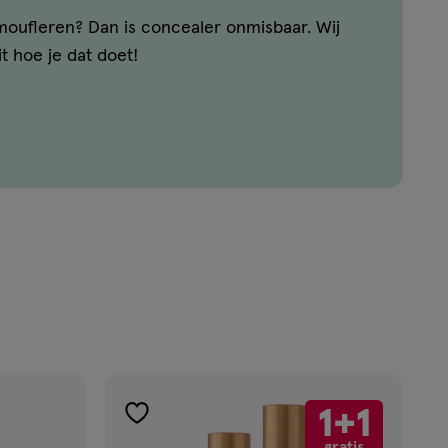
moufleren? Dan is concealer onmisbaar. Wij
it hoe je dat doet!
1+1
toevoegen
gratis