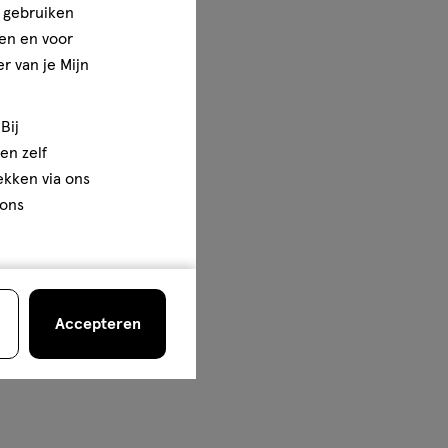
e gebruiken
en en voor
r van je Mijn
Bij
en zelf
rekken via ons
 ons
Accepteren