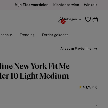
Mijn Etos voordelen
Klantenservice
Winkels
Inloggen
adeaus
Trending
Eerder gekocht
Alles van Maybelline
ine New York Fit Me
ler 10 Light Medium
4.1
4.1/5
(17)
van
5
sterren