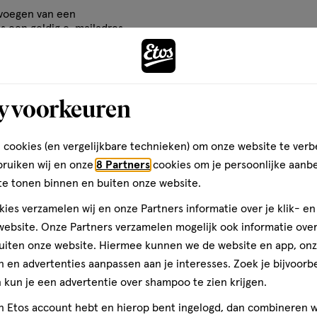
de huid en een natuurlijke
cteer
Selecteer
Selecteer
Selecteer
evoegen van een
en zodat jij ontdekt welke kleur
om
om
om
is een geldig e-mailadres
etest, Niet-comedogeen,
het
het
het
rificatie
el
artikel
artikel
artikel
te
te
te
ten
rdelen
beoordelen
beoordelen
beoordelen
y voorkeuren
met
met
met
Fit Me foundation hebt gebruikt
3
4
5
 de concealer aanbrengen met de
 cookies (en vergelijkbare technieken) om onze website te verb
ren.
sterren.
sterren.
sterren.
er in een lichtere kleur dan de
bruiken wij en onze
8 Partners
cookies om je persoonlijke aanb
rmee
Hiermee
Hiermee
Hiermee
n de zelfde kleur als de huid
te tonen binnen en buiten onze website.
en vetter huidtype hebt kun je
n
open
open
open
atste stap de Fit Me Powder
je
je
je
ies verzamelen wij en onze Partners informatie over je klik- e
 wangen met de Fit Me blush.
een
een
een
ebsite. Onze Partners verzamelen mogelijk ook informatie over 
ier.
enformulier.
vragenformulier.
vragenformulier.
vragenformulier.
uiten onze website. Hiermee kunnen we de website en app, on
 en advertenties aanpassen aan je interesses. Zoek je bijvoorb
kun je een advertentie over shampoo te zien krijgen.
tenlijst.
ane, Hydrogenated
jn Etos account hebt en hierop bent ingelogd, dan combineren w