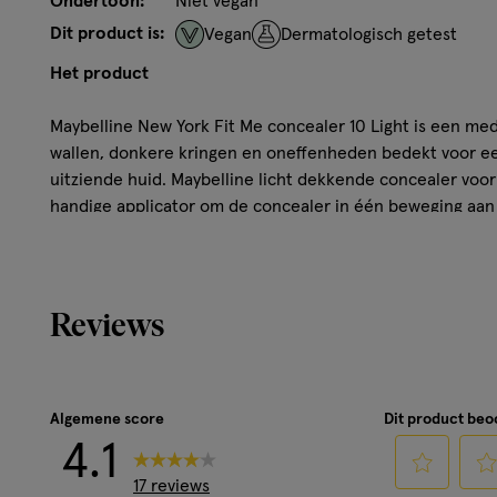
Ondertoon:
Niet vegan
Dit product is:
Vegan
Dermatologisch getest
Het product
Maybelline New York Fit Me concealer 10 Light is een m
wallen, donkere kringen en oneffenheden bedekt voor ee
uitziende huid. Maybelline licht dekkende concealer voor
handige applicator om de concealer in één beweging aan
donkere kringen en oneffenheden zichtbaar Verkrijgbaar 
jouw juiste kleurmatch te vinden, kies een of twee tinten
ogen gebruikt Gebruik in combinatie met Fit Me Matte &
Blush voor een volledige teint routine
Reviews
Hoe werkt het?
De Fit Me concealer van Maybelline is een vloeibare conc
Algemene score
Dit product be
natuurlijke dekking. Je kunt dus nu gemakkelijk oneffen
4.1
rode vlekken of wallen camoufleren met de Fit Me concea
17 reviews