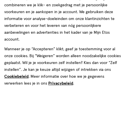
combineren we je klik- en zoekgedrag met je persoonlijke
reviews
voorkeuren en je aankopen in je account. We gebruiken deze
informatie voor analyse-doeleinden om onze klantinzichten te
verbeteren en voor het leveren van nóg persoonlijkere
aanbevelingen en advertenties in het kader van je Mijn Etos
account.
Wanneer je op “Accepteren” klikt, geef je toestemming voor al
onze cookies. Bij “Weigeren” worden alleen noodzakelijke cookies
Kleur
geplaatst. Wil je je voorkeuren zelf instellen? Kies dan voor “Zelf
25 Medium
instellen”. Je kan je keuze altijd wijzigen of intrekken via ons
Cookiebeleid
. Meer informatie over hoe we je gegevens
€ 9.99
9
.
99
verwerken lees je in ons
Privacybeleid
.
Spaar 3 Air Miles
Online bijna uitverkocht
Voor 22:00 besteld, maandag in huis