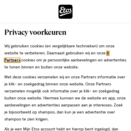
ga
Voor 22:00 uur besteld, maandag in huis
naar
de
Menu
hoofd
Zoeken
Privacy voorkeuren
content
›
›
ga
Interactie
naar
Wij gebruiken cookies (en vergelijkbare technieken) om onze
Je
Concealer
Alles van Maybelline
met
de
website te verbeteren. Daarnaast gebruiken wij en onze
8
bent
Maybelline New York Fit Me Concealer
dit
zoekbalk
Partners
cookies om je persoonlijke aanbevelingen en advertenties
ers
Weleda
hier:
veld
ga
25 Medium Medium
te tonen binnen en buiten onze website.
opent
naar
Met deze cookies verzamelen wij en onze Partners informatie over
een
de
1
4.1
1 stuk
crème
4.1/5
(17)
je klik- en zoekgedrag binnen onze website. Onze Partners
volledig
stuk,
footer
van
verzamelen mogelijk ook informatie over je klik- en zoekgedrag
venster
crème
5
buiten onze website. Hiermee kunnen we de website en app, onze
met
toevoegen
sterren
aanbevelingen en advertenties aanpassen aan je interesses. Zoek
geavanceerde
aan
op
je bijvoorbeeld op shampoo, dan kun je een advertentie over
zoekopties
verlanglijst
basis
shampoo te zien krijgen.
van
Als je een Mijn Etos account hebt en hierop bent ingelogd, dan
17