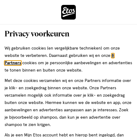
ga
Voor 22:00 uur besteld,
morgen in huis
naar
de
Menu
hoofd
Zoeken
Privacy voorkeuren
content
›
›
ga
Interactie
naar
Wij gebruiken cookies (en vergelijkbare technieken) om onze
Je
Lipliner
Alles van Maybelline
met
de
website te verbeteren. Daarnaast gebruiken wij en onze
8
bent
Maybelline New York Lifter Liner
dit
zoekbalk
Partners
cookies om je persoonlijke aanbevelingen en advertenties
ers
Weleda
hier:
veld
ga
Lippotlood 1 Cross The Line
te tonen binnen en buiten onze website.
opent
naar
Met deze cookies verzamelen wij en onze Partners informatie over
een
de
1
1 stuk
stick
je klik- en zoekgedrag binnen onze website. Onze Partners
volledig
stuk,
footer
verzamelen mogelijk ook informatie over je klik- en zoekgedrag
venster
stick
buiten onze website. Hiermee kunnen we de website en app, onze
toevoegen
met
aanbevelingen en advertenties aanpassen aan je interesses. Zoek
aan
geavanceerde
je bijvoorbeeld op shampoo, dan kun je een advertentie over
verlanglijst
zoekopties
shampoo te zien krijgen.
Als je een Mijn Etos account hebt en hierop bent ingelogd, dan