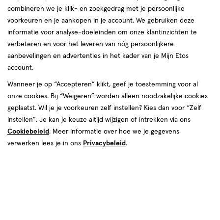
combineren we je klik- en zoekgedrag met je persoonlijke
voorkeuren en je aankopen in je account. We gebruiken deze
informatie voor analyse-doeleinden om onze klantinzichten te
verbeteren en voor het leveren van nóg persoonlijkere
aanbevelingen en advertenties in het kader van je Mijn Etos
account.
Wanneer je op “Accepteren” klikt, geef je toestemming voor al
onze cookies. Bij “Weigeren” worden alleen noodzakelijke cookies
Kleur
geplaatst. Wil je je voorkeuren zelf instellen? Kies dan voor “Zelf
Cross The Line
instellen”. Je kan je keuze altijd wijzigen of intrekken via ons
Cookiebeleid
. Meer informatie over hoe we je gegevens
€ 9.99
9
.
99
verwerken lees je in ons
Privacybeleid
.
Spaar 3 Air Miles
Online bijna uitverkocht
Vóór 22:00 uur besteld, morgen in huis