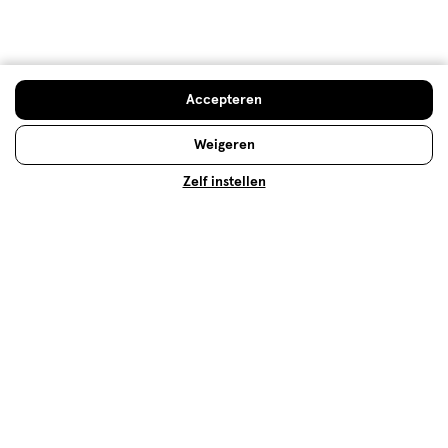
Over Etos
Accepteren
Klantenservice
Weigeren
Zelf instellen
Advies & Inspiratie
Etos Folder
Mijn Etos voordelen
Welkomstkorting
10% korting op véél Etos eigen merk-producten