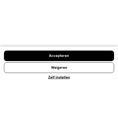
Meer voordeel
met Mijn Etos
Over Etos
Accepteren
Klantenservice
Weigeren
Zelf instellen
Advies & Inspiratie
Etos Folder