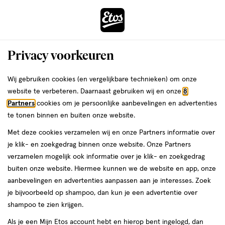
ga
Voor 22:00 uur besteld,
morgen in huis
naar
de
Menu
hoofd
Zoeken
Privacy voorkeuren
content
›
›
ga
Interactie
naar
Wij gebruiken cookies (en vergelijkbare technieken) om onze
Je
Lipliner
Alles van Maybelline
met
de
website te verbeteren. Daarnaast gebruiken wij en onze
8
bent
Maybelline New York Lifter Liner
dit
zoekbalk
Partners
cookies om je persoonlijke aanbevelingen en advertenties
ers
Weleda
hier:
veld
ga
Lippotlood 3 Player
te tonen binnen en buiten onze website.
opent
naar
Met deze cookies verzamelen wij en onze Partners informatie over
een
de
1
1 stuk
stick
je klik- en zoekgedrag binnen onze website. Onze Partners
volledig
stuk,
footer
verzamelen mogelijk ook informatie over je klik- en zoekgedrag
venster
stick
buiten onze website. Hiermee kunnen we de website en app, onze
toevoegen
met
aanbevelingen en advertenties aanpassen aan je interesses. Zoek
aan
geavanceerde
je bijvoorbeeld op shampoo, dan kun je een advertentie over
verlanglijst
zoekopties
shampoo te zien krijgen.
Als je een Mijn Etos account hebt en hierop bent ingelogd, dan