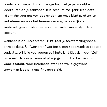
combineren we je klik- en zoekgedrag met je persoonlijke
voorkeuren en je aankopen in je account. We gebruiken deze
informatie voor analyse-doeleinden om onze klantinzichten te
verbeteren en voor het leveren van nóg persoonlijkere
aanbevelingen en advertenties in het kader van je Mijn Etos
account.
Wanneer je op “Accepteren” klikt, geef je toestemming voor al
onze cookies. Bij “Weigeren” worden alleen noodzakelijke cookies
Kleur
geplaatst. Wil je je voorkeuren zelf instellen? Kies dan voor “Zelf
Player
instellen”. Je kan je keuze altijd wijzigen of intrekken via ons
Cookiebeleid
. Meer informatie over hoe we je gegevens
€ 9.99
9
.
99
verwerken lees je in ons
Privacybeleid
.
Spaar 3 Air Miles
Online op voorraad
Vóór 22:00 uur besteld, morgen in huis