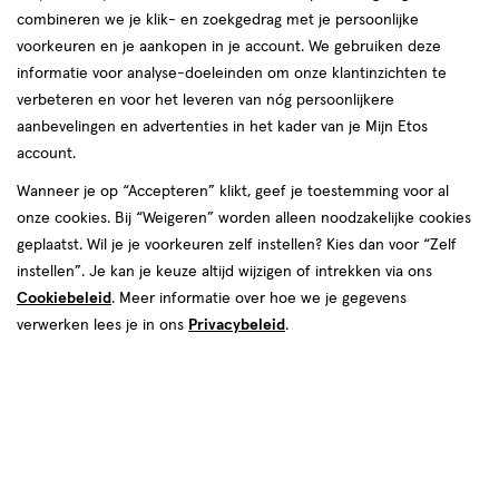
combineren we je klik- en zoekgedrag met je persoonlijke
voorkeuren en je aankopen in je account. We gebruiken deze
informatie voor analyse-doeleinden om onze klantinzichten te
verbeteren en voor het leveren van nóg persoonlijkere
aanbevelingen en advertenties in het kader van je Mijn Etos
account.
€ 18.50
18
.
50
Wanneer je op “Accepteren” klikt, geef je toestemming voor al
onze cookies. Bij “Weigeren” worden alleen noodzakelijke cookies
Spaar 7 Air Miles
geplaatst. Wil je je voorkeuren zelf instellen? Kies dan voor “Zelf
instellen”. Je kan je keuze altijd wijzigen of intrekken via ons
Online bijna uitverkocht
Cookiebeleid
. Meer informatie over hoe we je gegevens
Vóór 22:00 uur besteld, morgen in huis
verwerken lees je in ons
Privacybeleid
.
Beperkt beschikbaar in winkels
<p>Dit
product
is
1
In mijn winkelmandje
verhoog
niet
aantal
in