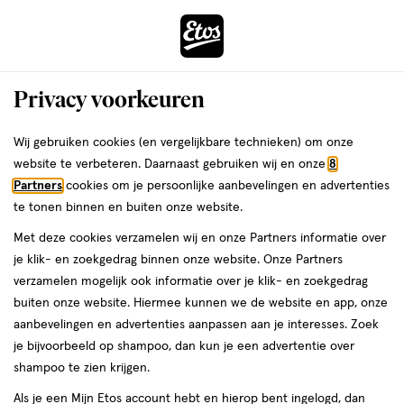
ga
Voor 22:00 uur besteld,
morgen in huis
naar
de
Menu
hoofd
Zoeken
Privacy voorkeuren
content
›
›
ga
Interactie
naar
Wij gebruiken cookies (en vergelijkbare technieken) om onze
Je
Vichy Gezichtsverzorging
Alles van Vichy
met
de
website te verbeteren. Daarnaast gebruiken wij en onze
8
bent
Vichy Minéral 89 Matte Sorbet 40 ML
dit
zoekbalk
Partners
cookies om je persoonlijke aanbevelingen en advertenties
ers
Weleda
hier:
veld
ga
te tonen binnen en buiten onze website.
40
4.6
40 ML
gel
4.6/5
(54)
opent
naar
Met deze cookies verzamelen wij en onze Partners informatie over
ML,
van
een
de
gel
je klik- en zoekgedrag binnen onze website. Onze Partners
5
volledig
footer
verzamelen mogelijk ook informatie over je klik- en zoekgedrag
toevoegen
sterren
venster
buiten onze website. Hiermee kunnen we de website en app, onze
aan
op
met
aanbevelingen en advertenties aanpassen aan je interesses. Zoek
verlanglijst
basis
geavanceerde
je bijvoorbeeld op shampoo, dan kun je een advertentie over
van
zoekopties
shampoo te zien krijgen.
54
reviews
Als je een Mijn Etos account hebt en hierop bent ingelogd, dan