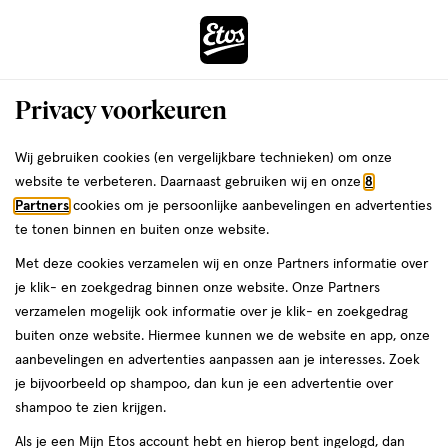
ga
Voor 22:00 uur besteld,
morgen in huis
naar
de
Menu
hoofd
Zoeken
Privacy voorkeuren
content
›
›
ga
Interactie
naar
Wij gebruiken cookies (en vergelijkbare technieken) om onze
Je
...
Seksualiteit
Seksspeeltjes
Vibrators
G-spot vibrator
met
de
website te verbeteren. Daarnaast gebruiken wij en onze
8
bent
G-spot vibrator
dit
zoekbalk
Partners
cookies om je persoonlijke aanbevelingen en advertenties
ers
Weleda
hier:
veld
ga
te tonen binnen en buiten onze website.
opent
naar
Met deze cookies verzamelen wij en onze Partners informatie over
een
de
je klik- en zoekgedrag binnen onze website. Onze Partners
volledig
footer
verzamelen mogelijk ook informatie over je klik- en zoekgedrag
venster
buiten onze website. Hiermee kunnen we de website en app, onze
met
aanbevelingen en advertenties aanpassen aan je interesses. Zoek
Filteren
(3)
Sorteer
geavanceerde
je bijvoorbeeld op shampoo, dan kun je een advertentie over
zoekopties
shampoo te zien krijgen.
Als je een Mijn Etos account hebt en hierop bent ingelogd, dan