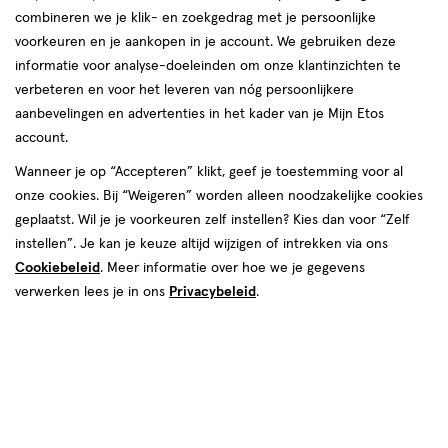
producten
Bijna uitverkocht
combineren we je klik- en zoekgedrag met je persoonlijke
toevoegen
toevoegen
voorkeuren en je aankopen in je account. We gebruiken deze
aan
aan
informatie voor analyse-doeleinden om onze klantinzichten te
verlanglijst
verlanglijst
verbeteren en voor het leveren van nóg persoonlijkere
aanbevelingen en advertenties in het kader van je Mijn Etos
account.
Wanneer je op “Accepteren” klikt, geef je toestemming voor al
onze cookies. Bij “Weigeren” worden alleen noodzakelijke cookies
€ 32.49
32
.
€ 44.99
44
.
49
99
geplaatst. Wil je je voorkeuren zelf instellen? Kies dan voor “Zelf
1 stuk
1 stuk
instellen”. Je kan je keuze altijd wijzigen of intrekken via ons
Teazers Oplaadbare G-Spot
Good Vibes Only G-Spot Vibrator
Cookiebeleid
. Meer informatie over hoe we je gegevens
Vibrator
verwerken lees je in ons
Privacybeleid
.
Toevoegen
Toevoegen
1
1
verhoog aantal met één
,
Bijna uitverkocht!
verhoog aanta
Er zi
toevoegen
aan