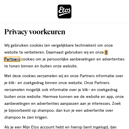
ga
Voor 22:00 uur besteld,
morgen in huis
naar
de
Menu
hoofd
Zoeken
Privacy voorkeuren
content
›
›
ga
Interactie
naar
Wij gebruiken cookies (en vergelijkbare technieken) om onze
Je
Verzorging
met
de
website te verbeteren. Daarnaast gebruiken wij en onze
8
bent
Interprox Verzorging
dit
zoekbalk
Partners
cookies om je persoonlijke aanbevelingen en advertenties
ers
Weleda
hier:
veld
ga
te tonen binnen en buiten onze website.
opent
naar
Lichaamsverzorging
Gezichtsverzorging
Heren verzorging
Mond
Met deze cookies verzamelen wij en onze Partners informatie over
een
de
je klik- en zoekgedrag binnen onze website. Onze Partners
volledig
footer
verzamelen mogelijk ook informatie over je klik- en zoekgedrag
venster
buiten onze website. Hiermee kunnen we de website en app, onze
met
aanbevelingen en advertenties aanpassen aan je interesses. Zoek
geavanceerde
je bijvoorbeeld op shampoo, dan kun je een advertentie over
zoekopties
Filteren
(17)
Sorteer
1
shampoo te zien krijgen.
Als je een Mijn Etos account hebt en hierop bent ingelogd, dan