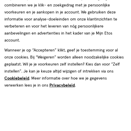
combineren we je klik- en zoekgedrag met je persoonlijke
Interprox
voorkeuren en je aankopen in je account. We gebruiken deze
informatie voor analyse-doeleinden om onze klantinzichten te
producten
verbeteren en voor het leveren van nóg persoonlijkere
aanbevelingen en advertenties in het kader van je Mijn Etos
toevoegen
toevoegen
account.
aan
aan
verlanglijst
verlanglijst
Wanneer je op “Accepteren” klikt, geef je toestemming voor al
onze cookies. Bij “Weigeren” worden alleen noodzakelijke cookies
geplaatst. Wil je je voorkeuren zelf instellen? Kies dan voor “Zelf
instellen”. Je kan je keuze altijd wijzigen of intrekken via ons
Cookiebeleid
. Meer informatie over hoe we je gegevens
verwerken lees je in ons
Privacybeleid
.
€ 6.49
6
.
€ 6.69
6
.
49
69
6 stuks
6 stuks
Interprox Plus Mini Conical
Interprox Plus Super Micro
Ragers Rood PHD 1.2 mm 6 stuks
Ragers Oranje PHD 0.9 mm 6
stuks
Toevoegen
Toevoegen
1
1
verhoog aantal met één
,
Bijna uitverkocht!
verhoog aanta
Er zi