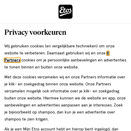
ga
Voor 22:00 uur besteld,
morgen in huis
naar
de
Menu
hoofd
Zoeken
Privacy voorkeuren
content
›
›
ga
Interactie
naar
Wij gebruiken cookies (en vergelijkbare technieken) om onze
Je
Gezondheid
Zelfzorg
Darm
Aambeien
met
de
website te verbeteren. Daarnaast gebruiken wij en onze
8
bent
Aambeien
dit
zoekbalk
Partners
cookies om je persoonlijke aanbevelingen en advertenties
ers
Weleda
hier:
veld
ga
te tonen binnen en buiten onze website.
opent
naar
Met deze cookies verzamelen wij en onze Partners informatie over
een
de
je klik- en zoekgedrag binnen onze website. Onze Partners
volledig
footer
verzamelen mogelijk ook informatie over je klik- en zoekgedrag
venster
buiten onze website. Hiermee kunnen we de website en app, onze
met
aanbevelingen en advertenties aanpassen aan je interesses. Zoek
Filteren
(5)
Sorteer
geavanceerde
je bijvoorbeeld op shampoo, dan kun je een advertentie over
zoekopties
shampoo te zien krijgen.
Als je een Mijn Etos account hebt en hierop bent ingelogd, dan