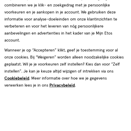
producten
combineren we je klik- en zoekgedrag met je persoonlijke
toevoegen
toevoegen
voorkeuren en je aankopen in je account. We gebruiken deze
aan
aan
informatie voor analyse-doeleinden om onze klantinzichten te
verlanglijst
verlanglijst
verbeteren en voor het leveren van nóg persoonlijkere
aanbevelingen en advertenties in het kader van je Mijn Etos
account.
Wanneer je op “Accepteren” klikt, geef je toestemming voor al
onze cookies. Bij “Weigeren” worden alleen noodzakelijke cookies
€ 8.99
8
.
€ 12.99
12
.
99
99
geplaatst. Wil je je voorkeuren zelf instellen? Kies dan voor “Zelf
geneesmiddel
35
zalf
geneesmiddel
25
zalf
instellen”. Je kan je keuze altijd wijzigen of intrekken via ons
geneesmiddel,
geneesmiddel,
ML
GR
zalf
zalf
Cookiebeleid
. Meer informatie over hoe we je gegevens
Theranal Aambeienzalf Bij Jeuk
Sperti Aambeienzalf Voor
verwerken lees je in ons
Privacybeleid
.
En Aambeien 35 gram
Behandeling Van Aambeien 25
gram
Toevoegen
Toevoegen
1
1
verhoog aantal met één
,
Limiet bereikt.
verhoog aanta
Je kan m
toevoegen
toevoegen
aan
aan