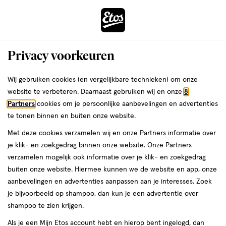
ga
Voor 22:00 uur besteld,
morgen in huis
naar
de
Menu
hoofd
Zoeken
Privacy voorkeuren
content
›
ga
Interactie
naar
Wij gebruiken cookies (en vergelijkbare technieken) om onze
Je
Aanbiedingen
Acties per categorie
Gezondheid deals
met
de
website te verbeteren. Daarnaast gebruiken wij en onze
8
bent
Overige supplementen
dit
zoekbalk
Partners
cookies om je persoonlijke aanbevelingen en advertenties
da
hier:
veld
ga
te tonen binnen en buiten onze website.
opent
naar
Met deze cookies verzamelen wij en onze Partners informatie over
een
de
je klik- en zoekgedrag binnen onze website. Onze Partners
volledig
footer
verzamelen mogelijk ook informatie over je klik- en zoekgedrag
venster
buiten onze website. Hiermee kunnen we de website en app, onze
met
aanbevelingen en advertenties aanpassen aan je interesses. Zoek
Filteren
(107)
Sorteer
1
geavanceerde
je bijvoorbeeld op shampoo, dan kun je een advertentie over
zoekopties
shampoo te zien krijgen.
Als je een Mijn Etos account hebt en hierop bent ingelogd, dan
Overige supplementen