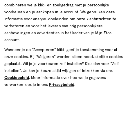
combineren we je klik- en zoekgedrag met je persoonlijke
voorkeuren en je aankopen in je account. We gebruiken deze
producten
informatie voor analyse-doeleinden om onze klantinzichten te
e
2
20%
toevoegen
toevoegen
verbeteren en voor het leveren van nóg persoonlijkere
korting
halve prijs
aan
aan
aanbevelingen en advertenties in het kader van je Mijn Etos
verlanglijst
verlanglijst
account.
Wanneer je op “Accepteren” klikt, geef je toestemming voor al
onze cookies. Bij “Weigeren” worden alleen noodzakelijke cookies
geplaatst. Wil je je voorkeuren zelf instellen? Kies dan voor “Zelf
instellen”. Je kan je keuze altijd wijzigen of intrekken via ons
Cookiebeleid
. Meer informatie over hoe we je gegevens
van € 35.99 voor € 28.79
28
.
€ 6.99
6
.
35
.
99
79
99
verwerken lees je in ons
Privacybeleid
.
60
tablet
80
poeder
tablet
poeder
stuks
GR
JSHealth Detox Debloat Tab 60
Jacob Hooy Pure Powder Ceylon
stuks
Kaneel 80 gram
Toevoegen
Toevoegen
1
2
verhoog aantal met één
,
Bijna uitverkocht!
verhoog aanta
Er zi