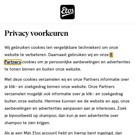
ga
Voor 22:00 uur besteld,
morgen in huis
naar
de
Menu
hoofd
Zoeken
Privacy voorkeuren
content
›
›
ga
Interactie
naar
Wij gebruiken cookies (en vergelijkbare technieken) om onze
Je
Aanbiedingen
Mijn Etos voordelen
10% Etos merk korting
met
de
website te verbeteren. Daarnaast gebruiken wij en onze
8
bent
10% Etos merk korting
dit
zoekbalk
Partners
cookies om je persoonlijke aanbevelingen en advertenties
ers
Weleda
hier:
veld
ga
te tonen binnen en buiten onze website.
opent
naar
Met deze cookies verzamelen wij en onze Partners informatie over
een
de
je klik- en zoekgedrag binnen onze website. Onze Partners
Filteren
(17)
Sorteer
1
volledig
footer
verzamelen mogelijk ook informatie over je klik- en zoekgedrag
venster
buiten onze website. Hiermee kunnen we de website en app, onze
met
aanbevelingen en advertenties aanpassen aan je interesses. Zoek
geavanceerde
Wit
je bijvoorbeeld op shampoo, dan kun je een advertentie over
zoekopties
shampoo te zien krijgen.
producten
Als je een Mijn Etos account hebt en hierop bent ingelogd, dan