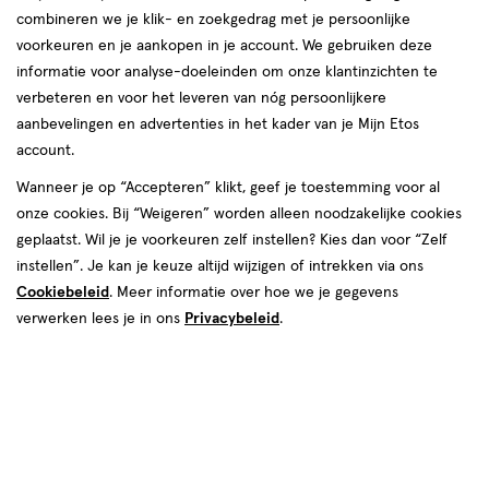
e
e
2
2
toevoegen
toevoegen
combineren we je klik- en zoekgedrag met je persoonlijke
halve prijs
halve prijs
aan
aan
voorkeuren en je aankopen in je account. We gebruiken deze
verlanglijst
verlanglijst
informatie voor analyse-doeleinden om onze klantinzichten te
verbeteren en voor het leveren van nóg persoonlijkere
aanbevelingen en advertenties in het kader van je Mijn Etos
account.
Wanneer je op “Accepteren” klikt, geef je toestemming voor al
onze cookies. Bij “Weigeren” worden alleen noodzakelijke cookies
€ 1.99
1
.
€ 2.79
2
.
99
79
geplaatst. Wil je je voorkeuren zelf instellen? Kies dan voor “Zelf
7,5
16
7,5
X
stuks
10 x
10
10
instellen”. Je kan je keuze altijd wijzigen of intrekken via ons
7,5
X
10
stuks
cm
CM
x
Cookiebeleid
. Meer informatie over hoe we je gegevens
Etos Gaaskompressen 10 x 10
7,5
Etos Gaaskompressen 7,5 x 7,5
10
CM 10 stuks
verwerken lees je in ons
Privacybeleid
.
cm,
16 stuks
CM,
Toevoegen
Toevoegen
2
2
verhoog aantal met één
,
Limiet bereikt.
verhoog aanta
Je kan m
e
e
2
2
toevoegen
toevoegen
halve prijs
halve prijs