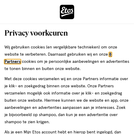
ga
Voor 22:00 uur besteld,
morgen in huis
naar
de
Menu
hoofd
Zoeken
Privacy voorkeuren
content
›
›
ga
Interactie
naar
Wij gebruiken cookies (en vergelijkbare technieken) om onze
Je
Beauty
met
de
website te verbeteren. Daarnaast gebruiken wij en onze
8
bent
Maybelline Beauty
dit
zoekbalk
Partners
cookies om je persoonlijke aanbevelingen en advertenties
ers
Weleda
hier:
veld
ga
te tonen binnen en buiten onze website.
opent
naar
Make-up
Parfum
Gezichtsverzorging
Haar
Sieraden
Gift sets
Met deze cookies verzamelen wij en onze Partners informatie over
een
de
je klik- en zoekgedrag binnen onze website. Onze Partners
volledig
footer
verzamelen mogelijk ook informatie over je klik- en zoekgedrag
venster
buiten onze website. Hiermee kunnen we de website en app, onze
met
aanbevelingen en advertenties aanpassen aan je interesses. Zoek
geavanceerde
je bijvoorbeeld op shampoo, dan kun je een advertentie over
zoekopties
Filteren
(370)
Sorteer
1
shampoo te zien krijgen.
Als je een Mijn Etos account hebt en hierop bent ingelogd, dan