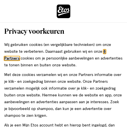
ga
Voor 22:00 uur besteld,
morgen in huis
naar
de
Menu
hoofd
Zoeken
Privacy voorkeuren
content
›
›
ga
Interactie
naar
Wij gebruiken cookies (en vergelijkbare technieken) om onze
Je
Verzorging
Gezichtsverzorging
met
de
website te verbeteren. Daarnaast gebruiken wij en onze
8
bent
Gezichtsverzorging voor
dit
zoekbalk
Partners
cookies om je persoonlijke aanbevelingen en advertenties
ers
Weleda
hier:
veld
ga
te tonen binnen en buiten onze website.
Mannen
opent
naar
Met deze cookies verzamelen wij en onze Partners informatie over
een
de
je klik- en zoekgedrag binnen onze website. Onze Partners
Dagcrème
Nachtcrème
Gezichtscrème
Gezichtsserum
Oogcrè
volledig
footer
verzamelen mogelijk ook informatie over je klik- en zoekgedrag
venster
buiten onze website. Hiermee kunnen we de website en app, onze
met
aanbevelingen en advertenties aanpassen aan je interesses. Zoek
geavanceerde
je bijvoorbeeld op shampoo, dan kun je een advertentie over
zoekopties
shampoo te zien krijgen.
Filteren
(654)
Sorteer
1
Als je een Mijn Etos account hebt en hierop bent ingelogd, dan