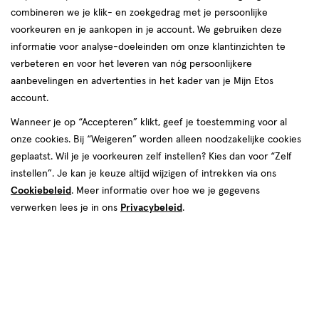
combineren we je klik- en zoekgedrag met je persoonlijke
voorkeuren en je aankopen in je account. We gebruiken deze
Man
informatie voor analyse-doeleinden om onze klantinzichten te
verbeteren en voor het leveren van nóg persoonlijkere
producten
aanbevelingen en advertenties in het kader van je Mijn Etos
account.
1+1
25%
toevoegen
toevoegen
gratis
korting
Wanneer je op “Accepteren” klikt, geef je toestemming voor al
aan
aan
onze cookies. Bij “Weigeren” worden alleen noodzakelijke cookies
verlanglijst
verlanglijst
geplaatst. Wil je je voorkeuren zelf instellen? Kies dan voor “Zelf
instellen”. Je kan je keuze altijd wijzigen of intrekken via ons
Cookiebeleid
. Meer informatie over hoe we je gegevens
verwerken lees je in ons
Privacybeleid
.
€ 8.19
8
.
van € 37.49 voo
28
.
19
37
.
49
12
125
lotion
8
crème
lotion
crème
ML
ML
NIVEA Double Effect Waterproof
Remescar Wallen & Donkere
Oogmake-up Remover 125 ML
Kringen Crème 8 ML