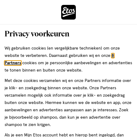
ga
Voor 22:00 uur besteld,
morgen in huis
naar
de
Menu
hoofd
Zoeken
Privacy voorkeuren
content
›
›
ga
Interactie
naar
Wij gebruiken cookies (en vergelijkbare technieken) om onze
Je
Verzorging
Gezichtsverzorging
Oogcrème
met
de
website te verbeteren. Daarnaast gebruiken wij en onze
8
bent
WELEDA Oogcrème
dit
zoekbalk
Partners
cookies om je persoonlijke aanbevelingen en advertenties
ers
Weleda
hier:
veld
ga
te tonen binnen en buiten onze website.
opent
naar
Met deze cookies verzamelen wij en onze Partners informatie over
een
de
je klik- en zoekgedrag binnen onze website. Onze Partners
volledig
footer
verzamelen mogelijk ook informatie over je klik- en zoekgedrag
venster
buiten onze website. Hiermee kunnen we de website en app, onze
met
aanbevelingen en advertenties aanpassen aan je interesses. Zoek
Filteren
(4)
Sorteer
1
geavanceerde
je bijvoorbeeld op shampoo, dan kun je een advertentie over
zoekopties
shampoo te zien krijgen.
WELEDA
Als je een Mijn Etos account hebt en hierop bent ingelogd, dan