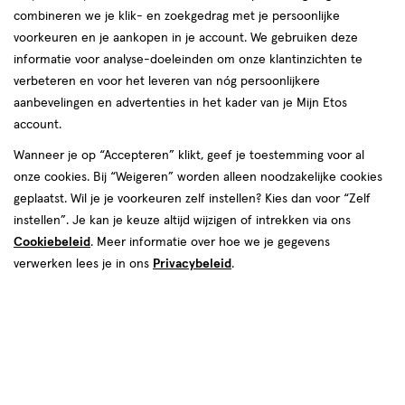
combineren we je klik- en zoekgedrag met je persoonlijke
voorkeuren en je aankopen in je account. We gebruiken deze
producten
informatie voor analyse-doeleinden om onze klantinzichten te
25%
25%
toevoegen
toevoegen
verbeteren en voor het leveren van nóg persoonlijkere
korting
korting
aan
aan
aanbevelingen en advertenties in het kader van je Mijn Etos
verlanglijst
verlanglijst
account.
Wanneer je op “Accepteren” klikt, geef je toestemming voor al
onze cookies. Bij “Weigeren” worden alleen noodzakelijke cookies
geplaatst. Wil je je voorkeuren zelf instellen? Kies dan voor “Zelf
instellen”. Je kan je keuze altijd wijzigen of intrekken via ons
Cookiebeleid
. Meer informatie over hoe we je gegevens
van € 14.99 voor € 11.24
11
.
van € 30.39 voo
22
.
14
.
99
24
30
.
39
79
12
crème
12 ML
verwerken lees je in ons
Privacybeleid
.
crème
ML
WELEDA Skin Food
Weleda Granaatappel & Maca
Oogcontourcreme 12 ML
Verstevigende
Oogcontourcrème 12 ML
Toevoegen
Toevoegen
1
1
verhoog aantal met één
,
Bijna uitverkocht!
verhoog aanta
Er zi