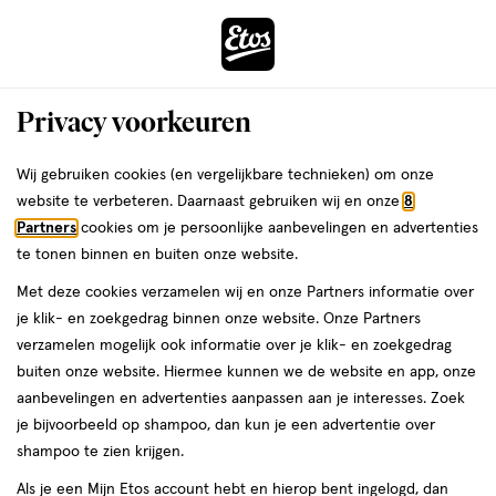
ga
Voor 22:00 uur besteld,
morgen in huis
naar
de
Menu
hoofd
Zoeken
Privacy voorkeuren
content
›
›
ga
Interactie
naar
Wij gebruiken cookies (en vergelijkbare technieken) om onze
Je
Verzorging
Gezichtsverzorging
met
de
website te verbeteren. Daarnaast gebruiken wij en onze
8
bent
Remescar
dit
zoekbalk
Partners
cookies om je persoonlijke aanbevelingen en advertenties
ers
Weleda
hier:
veld
ga
te tonen binnen en buiten onze website.
Gezichtsverzorging
opent
naar
Met deze cookies verzamelen wij en onze Partners informatie over
een
de
je klik- en zoekgedrag binnen onze website. Onze Partners
Dagcrème
Nachtcrème
Gezichtscrème
Gezichtsserum
Oogcrè
volledig
footer
verzamelen mogelijk ook informatie over je klik- en zoekgedrag
venster
buiten onze website. Hiermee kunnen we de website en app, onze
met
aanbevelingen en advertenties aanpassen aan je interesses. Zoek
geavanceerde
je bijvoorbeeld op shampoo, dan kun je een advertentie over
zoekopties
shampoo te zien krijgen.
Filteren
(8)
Sorteer
1
Als je een Mijn Etos account hebt en hierop bent ingelogd, dan