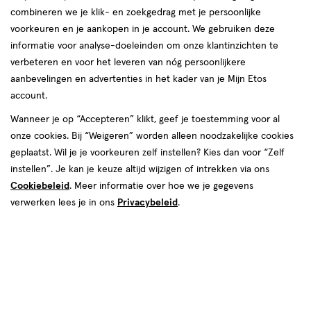
combineren we je klik- en zoekgedrag met je persoonlijke
voorkeuren en je aankopen in je account. We gebruiken deze
Remescar
informatie voor analyse-doeleinden om onze klantinzichten te
verbeteren en voor het leveren van nóg persoonlijkere
producten
aanbevelingen en advertenties in het kader van je Mijn Etos
Bijna uitverkocht
account.
25%
25%
toevoegen
toevoegen
korting
korting
Wanneer je op “Accepteren” klikt, geef je toestemming voor al
aan
aan
onze cookies. Bij “Weigeren” worden alleen noodzakelijke cookies
verlanglijst
verlanglijst
geplaatst. Wil je je voorkeuren zelf instellen? Kies dan voor “Zelf
instellen”. Je kan je keuze altijd wijzigen of intrekken via ons
Cookiebeleid
. Meer informatie over hoe we je gegevens
verwerken lees je in ons
Privacybeleid
.
van € 37.49 voor € 28.12
28
.
van € 36.99 voo
27
.
37
.
49
12
36
.
99
74
8
crème
8
crème
crème
crème
ML
ML
Remescar Wallen & Donkere
Remescar Instant Wrinkle
Kringen Crème 8 ML
Corrector 8 ML