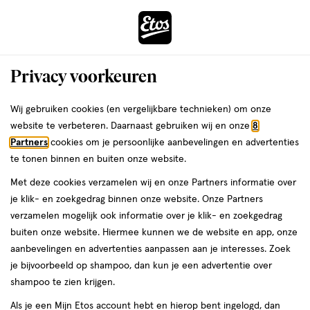
ga
Voor 22:00 uur besteld,
morgen in huis
naar
de
Menu
hoofd
Zoeken
Privacy voorkeuren
content
›
›
ga
Interactie
naar
Wij gebruiken cookies (en vergelijkbare technieken) om onze
Je
Verzorging
Lichaamsverzorging
Intieme verzorging
met
de
website te verbeteren. Daarnaast gebruiken wij en onze
8
Incontinentiemateriaal
bent
dit
zoekbalk
Partners
cookies om je persoonlijke aanbevelingen en advertenties
ers
Weleda
hier:
Always Discreet
veld
ga
te tonen binnen en buiten onze website.
opent
naar
Incontinentiemateriaal
Met deze cookies verzamelen wij en onze Partners informatie over
een
de
je klik- en zoekgedrag binnen onze website. Onze Partners
volledig
footer
verzamelen mogelijk ook informatie over je klik- en zoekgedrag
venster
buiten onze website. Hiermee kunnen we de website en app, onze
met
aanbevelingen en advertenties aanpassen aan je interesses. Zoek
geavanceerde
je bijvoorbeeld op shampoo, dan kun je een advertentie over
zoekopties
shampoo te zien krijgen.
Filteren
(10)
Sorteer
1
Als je een Mijn Etos account hebt en hierop bent ingelogd, dan