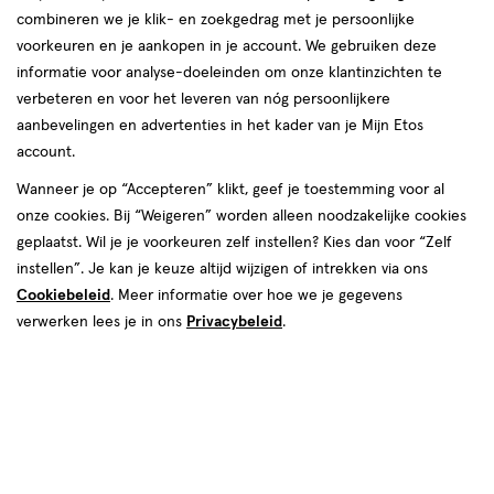
combineren we je klik- en zoekgedrag met je persoonlijke
voorkeuren en je aankopen in je account. We gebruiken deze
Always Discreet
informatie voor analyse-doeleinden om onze klantinzichten te
verbeteren en voor het leveren van nóg persoonlijkere
producten
aanbevelingen en advertenties in het kader van je Mijn Etos
account.
toevoegen
toevoegen
aan
aan
Wanneer je op “Accepteren” klikt, geef je toestemming voor al
verlanglijst
verlanglijst
onze cookies. Bij “Weigeren” worden alleen noodzakelijke cookies
geplaatst. Wil je je voorkeuren zelf instellen? Kies dan voor “Zelf
instellen”. Je kan je keuze altijd wijzigen of intrekken via ons
Cookiebeleid
. Meer informatie over hoe we je gegevens
verwerken lees je in ons
Privacybeleid
.
€ 4.69
4
.
€ 4.69
4
.
69
69
Long
10
Long
8
Long,
Long
stuks
Plus
stuks
Plus,
Always Incontinentieverband
Always Incontinentieverband
Discreet Long 10 stuks
Discreet Long Plus 8 stuks
Toevoegen
Toevoegen