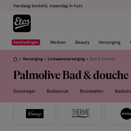
ga
Vandaag besteld, maandag in huis
naar
de
hoofd
content
ga
Merken
Beauty
Verzorging
Aanbiedingen
naar
de
Je
Verzorging
Lichaamsverzorging
Bad & douche
zoekbalk
bent
Palmolive Bad & douche
ga
hier:
naar
de
Douchegel
Bodyscrub
Bruisballen
Badsch
footer