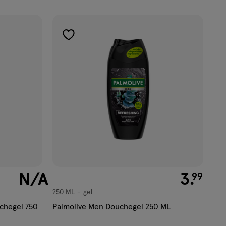
toevoegen
aan
verlanglijst
null
N/A
€ 3.99
3
.
99
250 ML
gel
gel
chegel 750
Palmolive Men Douchegel 250 ML