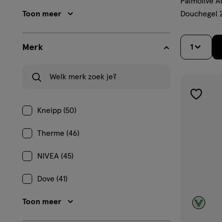
Palmolive A
Toon meer
Douchegel 
Merk
1
Welk merk zoek je?
toevoe
Kneipp (50)
aan
verlangl
Therme (46)
NIVEA (45)
Dove (41)
Toon meer