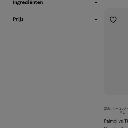
Ingrediënten
Prijs
toevoe
aan
verlangl
250ml
250
250ml,
ML
gel
Palmolive T