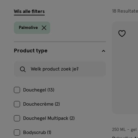
filters
18
Resultat
Wis alle filters
prod
Palmolive
toevoe
aan
Product type
verlangl
Welk product zoek je?
Douchegel (13)
Douchecrème (2)
Douchegel Multipack (2)
250 ML
gel
gel
Bodyscrub (1)