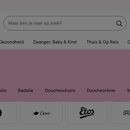
Zoeken
Interactie
met
Gezondheid
Zwanger, Baby & Kind
Thuis & Op Reis
C
dit
veld
opent
een
volledig
venster
uim
Badolie
Doucheschuim
Douchecrème
W
met
geavanceerde
zoekopties