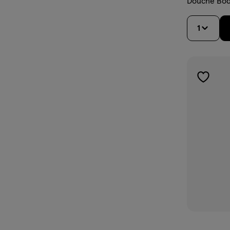
Douche Bod
1
toevoe
aan
verlangl