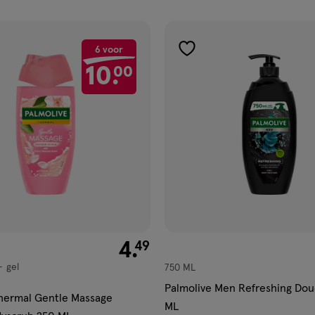
6 voor
gen
toevoegen
10.
00
aan
ijst
verlanglijst
€ 4.49
4
.
49
gel
750 ML
Palmolive Men Refreshing Dou
hermal Gentle Massage
ML