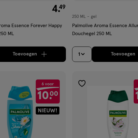
€ 4.49
4
.
49
250 ML
gel
gel
Aroma Essence Forever Happy
Palmolive Aroma Essence Allu
250 ML
Douchegel 250 ML
Toevoegen
Toevoegen
1
verhoog aantal met één
,
Limiet bereikt.
Je kan m
verh
6 voor
gen
toevoegen
10.
00
aan
ijst
verlanglijst