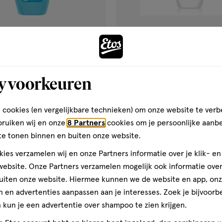
€ 4.49
4
.
49
250 ML
y voorkeuren
hermal Shower & Shave 250
Palmolive Naturals Jasmijn & 
Douchecrème 250 ML
 cookies (en vergelijkbare technieken) om onze website te verb
Toevoegen
Toevoegen
1
bruiken wij en onze
8 Partners
cookies om je persoonlijke aanb
verhoog aantal met één
,
Bijna uitverkocht!
Er zi
verh
te tonen binnen en buiten onze website.
ies verzamelen wij en onze Partners informatie over je klik- e
Gratis
bezorging vanaf €35
Gratis
retour binnen 30 dag
ebsite. Onze Partners verzamelen mogelijk ook informatie over 
uiten onze website. Hiermee kunnen we de website en app, on
 en advertenties aanpassen aan je interesses. Zoek je bijvoorb
kun je een advertentie over shampoo te zien krijgen.
50%
gen
toevoegen