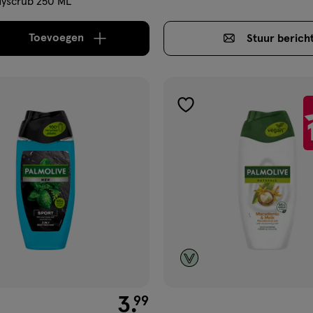
yscrub 250 ML
Toevoegen
Stuur
berich
verhoog aantal met één
,
Bijna uitverkocht!
Er zi
gen
toevoegen
aan
ijst
verlanglijst
€ 3.99
3
.
99