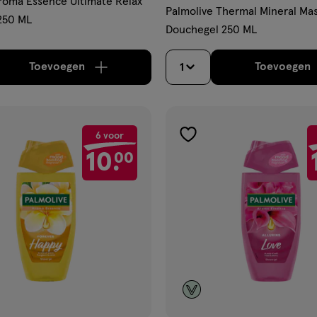
roma Essence Ultimate Relax
Palmolive Thermal Mineral Ma
250 ML
Douchegel 250 ML
Toevoegen
Toevoegen
1
verhoog aantal met één
,
Limiet bereikt.
Je kan m
verh
6 voor
gen
toevoegen
10.
00
aan
ijst
verlanglijst