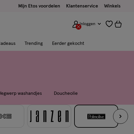
Mijn Etos voordelen
Klantenservice
Winkels
Inloggen
adeaus
Trending
Eerder gekocht
egwerp washandjes
Doucheolie