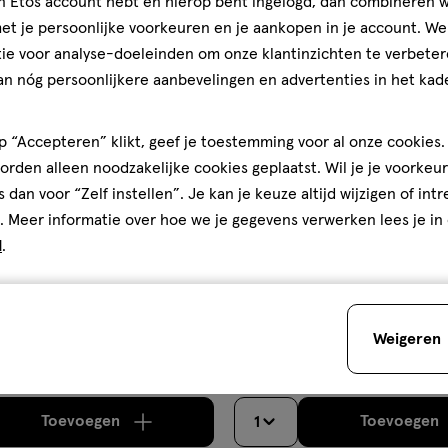
jn Etos account hebt en hierop bent ingelogd, dan combineren w
korting
aan
t je persoonlijke voorkeuren en je aankopen in je account. W
ijst
verlanglijst
ie voor analyse-doeleinden om onze klantinzichten te verbeter
an nóg persoonlijkere aanbevelingen en advertenties in het kade
 “Accepteren” klikt, geef je toestemming voor al onze cookies. 
rden alleen noodzakelijke cookies geplaatst. Wil je je voorkeur
s dan voor “Zelf instellen”. Je kan je keuze altijd wijzigen of int
. Meer informatie over hoe we je gegevens verwerken lees je in
d
.
van € 23.94 voor € 11.97
11
.
va
97
23
.
94
2
lk
6 stuks x
gel
6
250 ML
stuks
Palmolive Aroma Essence Ulti
Weigeren
Amandel Douchegel 250 ML
x
Douchegel 250 ML Multipack 6
 stuks
250
ML,
gel
Toevoegen
Toevoegen
1
verhoog aantal met één
,
Bijna uitverkocht!
Er zi
verh