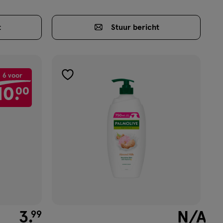
t
Stuur
bericht
jn nog maar 24 producten op voorraad.
6 voor
toevoegen
10.
00
aan
verlanglijst
€ 3.99
3
.
null
N/A
99