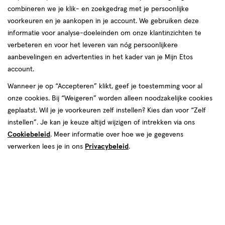
combineren we je klik- en zoekgedrag met je persoonlijke
voorkeuren en je aankopen in je account. We gebruiken deze
producten
Bijna uitverkocht
informatie voor analyse-doeleinden om onze klantinzichten te
1+1
toevoegen
toevoegen
verbeteren en voor het leveren van nóg persoonlijkere
gratis
aan
aan
aanbevelingen en advertenties in het kader van je Mijn Etos
verlanglijst
verlanglijst
account.
Wanneer je op “Accepteren” klikt, geef je toestemming voor al
onze cookies. Bij “Weigeren” worden alleen noodzakelijke cookies
geplaatst. Wil je je voorkeuren zelf instellen? Kies dan voor “Zelf
instellen”. Je kan je keuze altijd wijzigen of intrekken via ons
Cookiebeleid
. Meer informatie over hoe we je gegevens
€ 8.99
8
.
€ 12.99
12
.
99
99
13.5
lak
12 ML
verwerken lees je in ons
lak
Privacybeleid
.
lak
lak
ML
Rimmel London Nagellak 7-in-1
essie Care Nagelverzorging Here
Nail Care Multi-Purpose 12 ML
To Stay Base Coat 13,5 ML
+10
Toevoegen
Toevoegen
2
1
verhoog aantal met één
,
Bijna uitverkocht!
verhoog aanta
Er zi