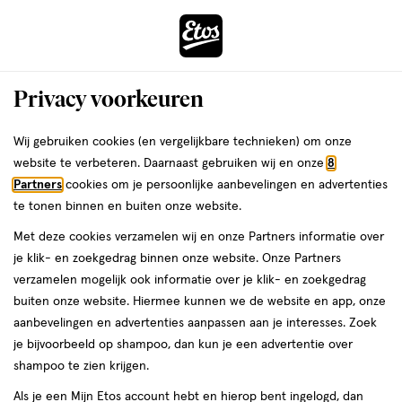
ga
Voor 22:00 uur besteld,
morgen in huis
naar
de
Menu
hoofd
Zoeken
Privacy voorkeuren
content
›
›
ga
Interactie
naar
Wij gebruiken cookies (en vergelijkbare technieken) om onze
Je
Beauty
Make-up
Nagels
Nagellak
met
de
website te verbeteren. Daarnaast gebruiken wij en onze
8
bent
Basecoat
dit
zoekbalk
Partners
cookies om je persoonlijke aanbevelingen en advertenties
ers
Weleda
hier:
veld
ga
te tonen binnen en buiten onze website.
opent
naar
Met deze cookies verzamelen wij en onze Partners informatie over
een
de
je klik- en zoekgedrag binnen onze website. Onze Partners
volledig
footer
verzamelen mogelijk ook informatie over je klik- en zoekgedrag
venster
buiten onze website. Hiermee kunnen we de website en app, onze
met
aanbevelingen en advertenties aanpassen aan je interesses. Zoek
Filteren
(6)
Sorteer
1
geavanceerde
je bijvoorbeeld op shampoo, dan kun je een advertentie over
zoekopties
shampoo te zien krijgen.
Basecoat
Als je een Mijn Etos account hebt en hierop bent ingelogd, dan