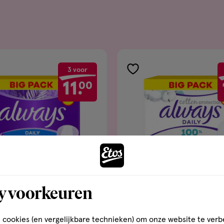
3 voor
gen
toevoegen
11.
00
aan
ijst
verlanglijst
y voorkeuren
€ 6.69
6
.
69
 cookies (en vergelijkbare technieken) om onze website te verb