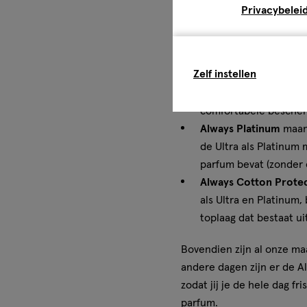
maandverbanden zijn volle
Privacybelei
een optimale bescherming,
bescherming: ze absorber
hun OdourLock technolog
Zelf instellen
De
Always Ultra
maand
comfortabele bescher
Always Platinum
maand
de Ultra als Platinum
parfum bevat (zonder 
Always Cotton Prote
als Ultra en Platinum
toplaag dat bestaat u
Bovendien zijn al onze m
andere dagen zijn er de Al
zodat jij je de hele dag f
parfum.