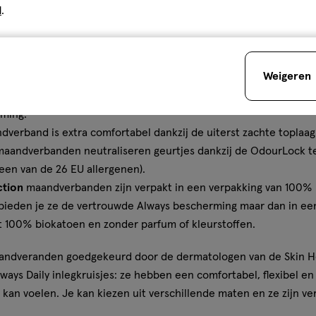
dig afgestemd op elk type menstruatie en op alle lingeriematen 
d
.
 dag en nacht. Ze zijn beschikbaar met of zonder vleugels en 
en vocht in enkele seconden, ze helpen lekken voorkomen en n
ie.
Weigeren
verbanden zijn slechts 3 mm dun en bieden je zo een optimale 
ming.
verband is extra comfortabel dankzij de uiterst zachte toplaag
 maandverbanden neutraliseren geurtjes dankzij de OdourLock te
een van de 26 EU allergenen).
ction
maandverbanden zijn verpakt in een verpakking van 100% r
, bieden je ze de vertrouwde Always bescherming maar dan in 
it 100% biokatoen en zonder parfum of kleurstoffen.
aandveranden goedgekeurd door de dermatologen van de Skin Hea
ways Daily inlegkruisjes: ze hebben een comfortabel, flexibel e
ris kan voelen. Je kan kiezen uit verschillende maten en ze zijn v