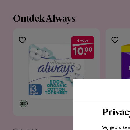
Ontdek Always
4 voor
toevoegen
toevoe
10.
00
aan
aan
verlanglijst
verlangl
Privac
€ 3.19
3
.
19
Wij gebruiken