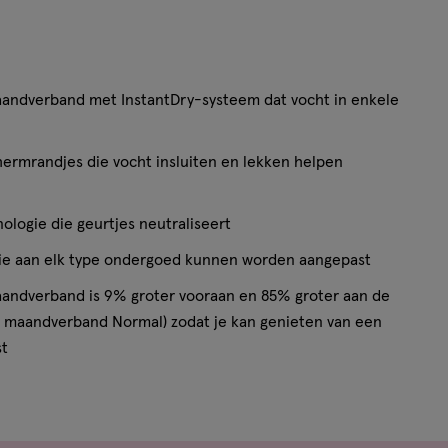
ndverband met InstantDry-systeem dat vocht in enkele
rmrandjes die vocht insluiten en lekken helpen
logie die geurtjes neutraliseert
die aan elk type ondergoed kunnen worden aangepast
aandverband is 9% groter vooraan en 85% groter aan de
ys maandverband Normal) zodat je kan genieten van een
st