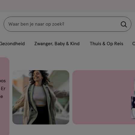
Zoeken
Interactie
met
Gezondheid
Zwanger, Baby & Kind
Thuis & Op Reis
C
dit
veld
opent
een
oos
volledig
 Er
venster
se
met
geavanceerde
zoekopties