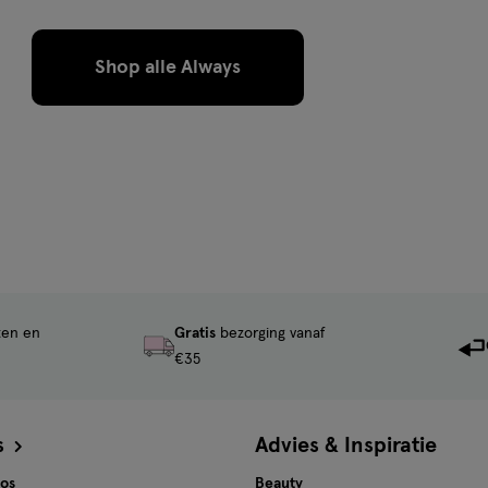
Shop alle Always
ten en
Gratis
bezorging vanaf
€35
s
Advies & Inspiratie
tos
Beauty