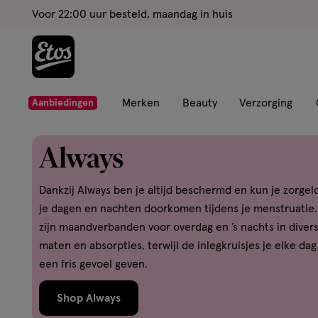
ga
Voor 22:00 uur besteld, maandag in huis
naar
de
hoofd
content
ga
Merken
Beauty
Verzorging
Aanbiedingen
naar
de
Always
zoekbalk
ga
Dankzij Always ben je altijd beschermd en kun je zorgel
naar
je dagen en nachten doorkomen tijdens je menstruatie.
de
zijn maandverbanden voor overdag en ’s nachts in diver
footer
maten en absorpties, terwijl de inlegkruisjes je elke dag
een fris gevoel geven.
Shop Always