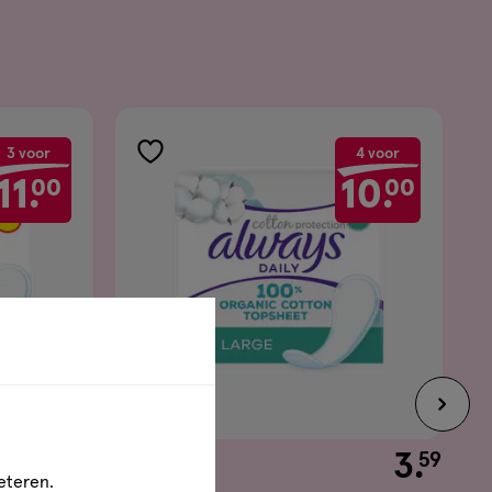
3 voor
4 voor
toevoegen
11.
00
10.
00
aan
verlanglijst
€ 5.49
5
.
€ 3.59
3
.
49
59
eteren.