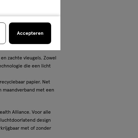
zodat jij kan genieten van
bieden drievoudige
eutraliseren geurtjes met
Accepteren
en tegelijk een
 en zachte vleugels. Zowel
chnologie die een licht
ecyclebaar papier. Net
een maandverband met een
lth Alliance. Voor alle
n luchtdoorlatend design
erkrijgbaar met of zonder