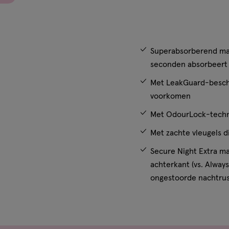
Superabsorberend maa
seconden absorbeert
Met LeakGuard-besche
voorkomen
Met OdourLock-techno
Met zachte vleugels 
Secure Night Extra m
achterkant (vs. Alwa
ongestoorde nachtru