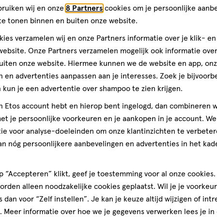
Normal
52
Normal,
s
stuks
bruiken wij en onze
8 Partners
cookies om je persoonlijke aanb
te tonen binnen en buiten onze website.
kruisjes Daily Protect Extra
Always Inlegkruisjes Daily Cot
ck 42 stuks
Protection Normal Big Pack 52
ies verzamelen wij en onze Partners informatie over je klik- e
ebsite. Onze Partners verzamelen mogelijk ook informatie over 
4.7
4.7/5
(15)
uiten onze website. Hiermee kunnen we de website en app, on
van
 en advertenties aanpassen aan je interesses. Zoek je bijvoorb
5
Toevoegen
Toevoege
3
et bereikt.
Je kan maximaal 50 items bestellen van dit type pr
verhoog aantal met één
,
Limiet bereikt.
Je kan 
ver
kun je een advertentie over shampoo te zien krijgen.
sterren
op
jn Etos account hebt en hierop bent ingelogd, dan combineren w
basis
t je persoonlijke voorkeuren en je aankopen in je account. W
van
ie voor analyse-doeleinden om onze klantinzichten te verbeter
15
an nóg persoonlijkere aanbevelingen en advertenties in het kade
reviews
 “Accepteren” klikt, geef je toestemming voor al onze cookies. 
escherming
rden alleen noodzakelijke cookies geplaatst. Wil je je voorkeur
s dan voor “Zelf instellen”. Je kan je keuze altijd wijzigen of int
 je toch geen zorgen hoeven te maken? Dat kan met de Alway
. Meer informatie over hoe we je gegevens verwerken lees je in