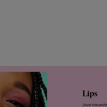
van
4
reviews
Lips
Jouw nieuwste 