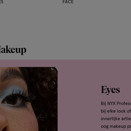
RS
FACE
Makeup
Eyes
Bij NYX Profes
bij elke look 
innerlijke ar
oog makeup pr