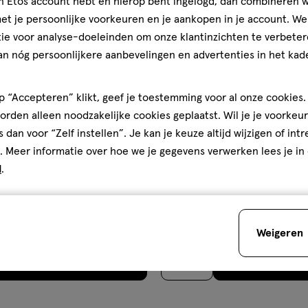
jn Etos account hebt en hierop bent ingelogd, dan combineren w
t je persoonlijke voorkeuren en je aankopen in je account. W
ie voor analyse-doeleinden om onze klantinzichten te verbeter
an nóg persoonlijkere aanbevelingen en advertenties in het kade
 “Accepteren” klikt, geef je toestemming voor al onze cookies. 
rden alleen noodzakelijke cookies geplaatst. Wil je je voorkeur
€ 10.99
10
.
99
s dan voor “Zelf instellen”. Je kan je keuze altijd wijzigen of int
1 stuk
stick
stick
. Meer informatie over hoe we je gegevens verwerken lees je in
onal Makeup Epic Ink Liner
NYX Professional Makeup Epic
d
.
ate
Waterproof Eyeliner Sticks Ch
4.8
4.8/5
(4)
van
+7
Weigeren
5
sterren
Toevoegen
Toevoege
1
 uitverkocht!
Er zijn nog maar 9 producten op voorraad.
verhoog aantal met één
,
Bijna uitverkocht!
Er z
ver
op
basis