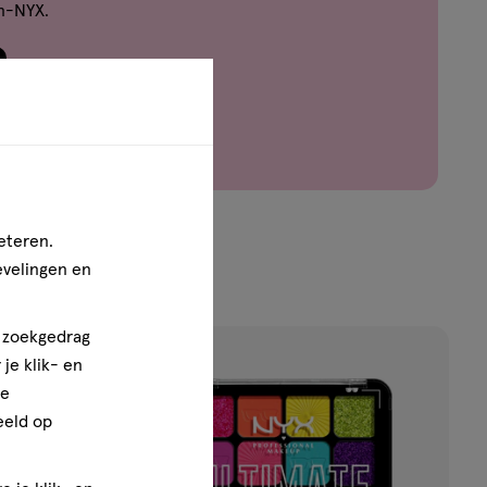
n-NYX.
eteren.
evelingen en
n zoekgedrag
je klik- en
toevoegen
ze
aan
eeld op
verlanglijst