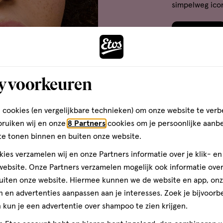
simpelweg ico
Shop nu
y voorkeuren
 cookies (en vergelijkbare technieken) om onze website te verb
bruiken wij en onze
8 Partners
cookies om je persoonlijke aanb
te tonen binnen en buiten onze website.
ies verzamelen wij en onze Partners informatie over je klik- e
Bijna uitverkocht
Bijna uitverkocht
ebsite. Onze Partners verzamelen mogelijk ook informatie over 
en
toevoegen
uiten onze website. Hiermee kunnen we de website en app, on
aan
 en advertenties aanpassen aan je interesses. Zoek je bijvoorb
jst
verlanglijst
kun je een advertentie over shampoo te zien krijgen.