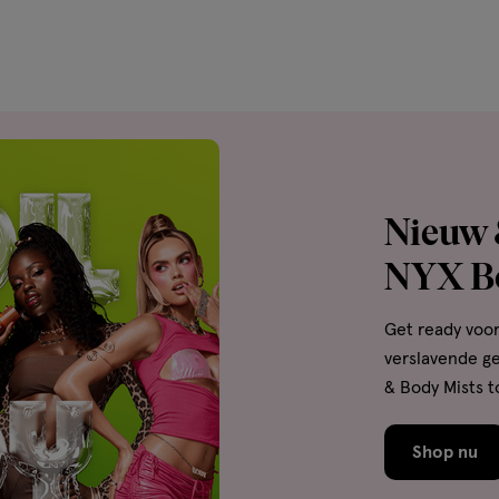
Nieuw &
NYX B
Get ready voo
verslavende ge
& Body Mists t
Shop nu