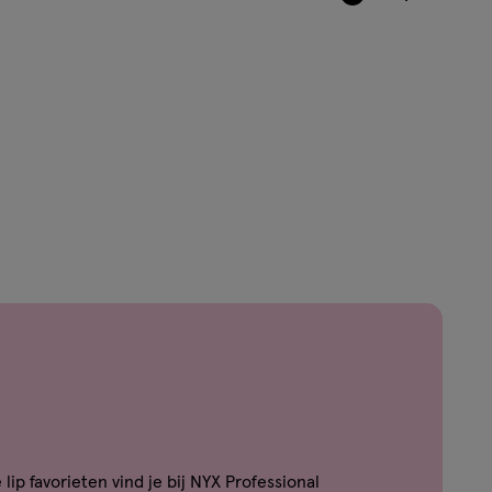
van
va
1
1
reviews
re
lip favorieten vind je bij NYX Professional