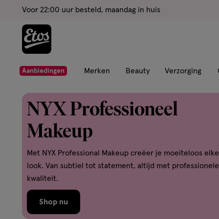
ga
Voor 22:00 uur besteld, maandag in huis
naar
de
hoofd
content
ga
Merken
Beauty
Verzorging
Aanbiedingen
naar
de
NYX Professioneel
zoekbalk
ga
Makeup
naar
de
Met NYX Professional Makeup creëer je moeiteloos elke
footer
look. Van subtiel tot statement, altijd met professionele
kwaliteit.
Shop nu