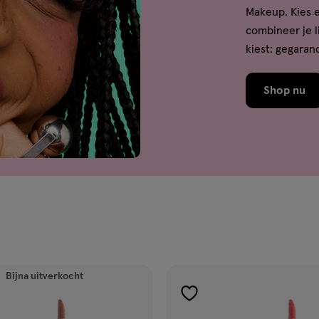
Makeup. Kies 
combineer je li
kiest: gegara
Shop nu
Bijna uitverkocht
en
toevoegen