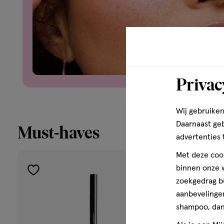
Privac
Wij gebruiken
Daarnaast ge
Must-haves
advertenties 
Met deze cook
binnen onze w
toevoegen
toevoeg
zoekgedrag b
aan
aan
aanbevelingen
verlanglijst
verlangli
shampoo, dan 