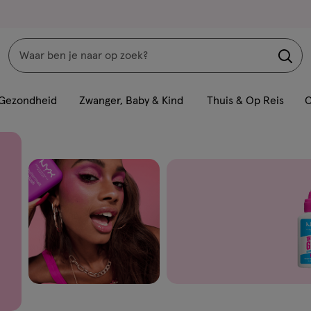
Zoeken
Interactie
met
Gezondheid
Zwanger, Baby & Kind
Thuis & Op Reis
C
dit
veld
opent
een
volledig
venster
met
geavanceerde
zoekopties