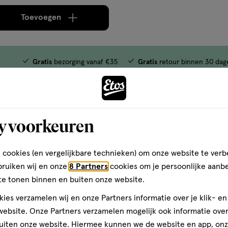
Toevoegen
verhoog aantal met één
,
Bijna uitverkocht!
Er zi
Gratis
bezorging vanaf €35
Gratis
retour binnen 30 dag
y voorkeuren
 cookies (en vergelijkbare technieken) om onze website te verb
bruiken wij en onze
8 Partners
cookies om je persoonlijke aanb
te tonen binnen en buiten onze website.
ies verzamelen wij en onze Partners informatie over je klik- e
ebsite. Onze Partners verzamelen mogelijk ook informatie over 
uiten onze website. Hiermee kunnen we de website en app, on