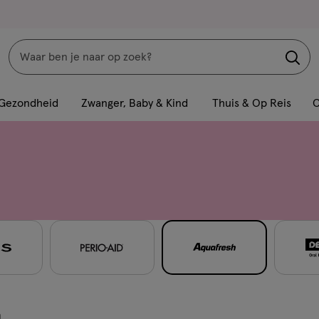
Zoeken
Interactie
met
Gezondheid
Zwanger, Baby & Kind
Thuis & Op Reis
C
dit
veld
opent
een
volledig
venster
met
geavanceerde
zoekopties
n