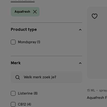
filters
prod
Aquafresh
toevoe
aan
Product type
verlangl
Mondspray (1)
Merk
Welk merk zoek je?
15 ML
spray
spray
Listerine (8)
Aquafresh 
CB12 (4)