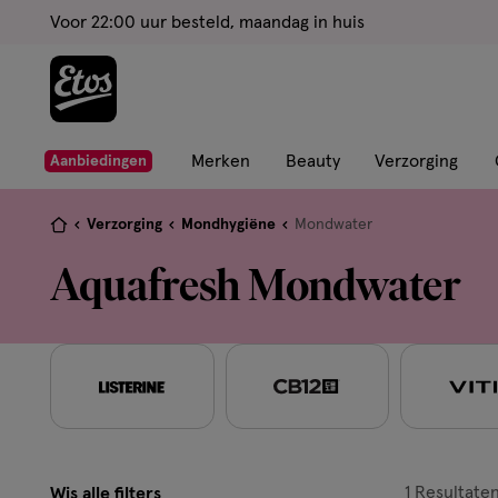
ga
Voor 22:00 uur besteld, maandag in huis
naar
de
hoofd
content
ga
Merken
Beauty
Verzorging
Aanbiedingen
naar
de
Je
Verzorging
Mondhygiëne
Mondwater
zoekbalk
bent
Aquafresh Mondwater
ga
hier:
naar
de
footer
1
Resultate
Wis alle filters