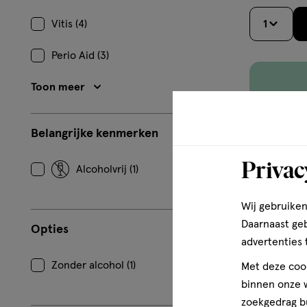
Vitis (4)
1
Perio Aid (3)
Toon meer
Belangrijke kenmerken
Privac
Alcoholvrij (1)
Wij gebruiken
Daarnaast ge
Opties
advertenties 
Zonder alcohol (1)
Met deze cook
binnen onze w
zoekgedrag b