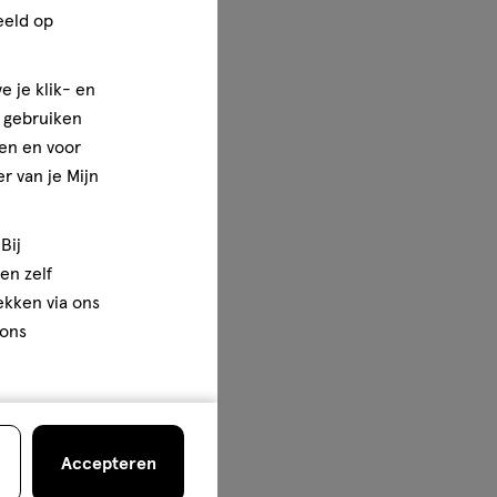
eeld op
e je klik- en
e gebruiken
en en voor
r van je Mijn
Bij
en zelf
rekken via ons
 ons
Accepteren