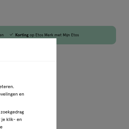
jn nog maar 42 producten op voorraad.
en
Korting
op Etos Merk met Mijn Etos
1
van
1
eteren.
evelingen en
n zoekgedrag
je klik- en
ze