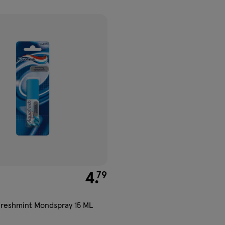
ucten
gen
ijst
€ 4.79
4
.
79
Freshmint Mondspray 15 ML