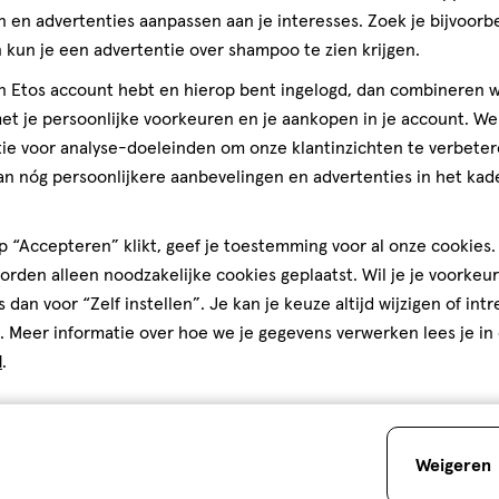
 en advertenties aanpassen aan je interesses. Zoek je bijvoorb
kun je een advertentie over shampoo te zien krijgen.
jn Etos account hebt en hierop bent ingelogd, dan combineren w
t je persoonlijke voorkeuren en je aankopen in je account. W
ie voor analyse-doeleinden om onze klantinzichten te verbeter
an nóg persoonlijkere aanbevelingen en advertenties in het kade
 “Accepteren” klikt, geef je toestemming voor al onze cookies. 
rden alleen noodzakelijke cookies geplaatst. Wil je je voorkeur
s dan voor “Zelf instellen”. Je kan je keuze altijd wijzigen of int
. Meer informatie over hoe we je gegevens verwerken lees je in
d
.
Weigeren