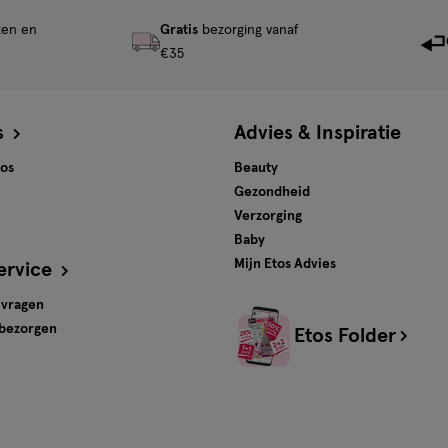
ten en
Gratis
bezorging vanaf
€35
s
Advies & Inspiratie
tos
Beauty
Gezondheid
Verzorging
Baby
Mijn Etos Advies
ervice
 vragen
 bezorgen
Etos Folder