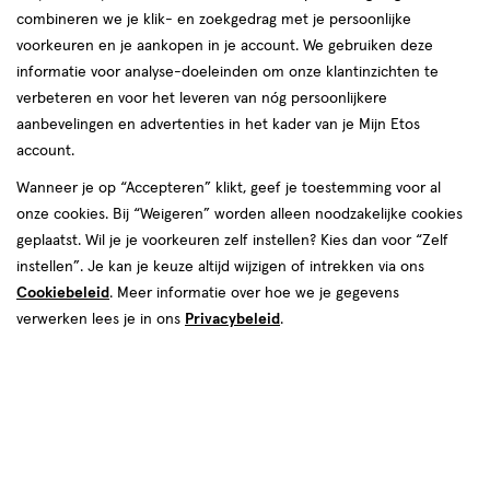
producten
combineren we je klik- en zoekgedrag met je persoonlijke
1+1
50%
voorkeuren en je aankopen in je account. We gebruiken deze
toevoegen
toevoegen
gratis
korting
informatie voor analyse-doeleinden om onze klantinzichten te
aan
aan
verbeteren en voor het leveren van nóg persoonlijkere
verlanglijst
verlanglijst
aanbevelingen en advertenties in het kader van je Mijn Etos
account.
Wanneer je op “Accepteren” klikt, geef je toestemming voor al
onze cookies. Bij “Weigeren” worden alleen noodzakelijke cookies
geplaatst. Wil je je voorkeuren zelf instellen? Kies dan voor “Zelf
€ 24.49
24
.
van € 79.99 voo
39
.
49
79
.
99
99
instellen”. Je kan je keuze altijd wijzigen of intrekken via ons
4 stuks
1 stuk
Cookiebeleid
. Meer informatie over hoe we je gegevens
Oral-B Pro Kids Spiderman
Oral-B Pro Junior 6+ Frozen
Opzetborstels 4 Stuks
verwerken lees je in ons
Privacybeleid
Elektrische Tandenborstel
.
Toevoegen
Toevoegen
2
1
verhoog aantal met één
,
Limiet bereikt.
verhoog aanta
Je kan m
40%
toevoegen
toevoegen
korting