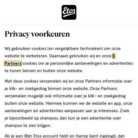
ga
Voor 22:00 uur besteld,
morgen in huis
naar
de
Menu
hoofd
Zoeken
Privacy voorkeuren
content
›
›
ga
Interactie
naar
Wij gebruiken cookies (en vergelijkbare technieken) om onze
Je
Verzorging
Mondhygiëne
met
de
website te verbeteren. Daarnaast gebruiken wij en onze
8
bent
Mondhygiëne Multicolor
dit
zoekbalk
Partners
cookies om je persoonlijke aanbevelingen en advertenties
ers
Weleda
hier:
veld
ga
te tonen binnen en buiten onze website.
opent
naar
Elektrische tandenborstels
Tandenborstels
Tandpasta
Opzetbor
Met deze cookies verzamelen wij en onze Partners informatie over
een
de
je klik- en zoekgedrag binnen onze website. Onze Partners
volledig
footer
verzamelen mogelijk ook informatie over je klik- en zoekgedrag
venster
Filteren
(5)
Sorteer
1
buiten onze website. Hiermee kunnen we de website en app, onze
met
aanbevelingen en advertenties aanpassen aan je interesses. Zoek
geavanceerde
je bijvoorbeeld op shampoo, dan kun je een advertentie over
zoekopties
Multicolor
shampoo te zien krijgen.
Als je een Mijn Etos account hebt en hierop bent ingelogd, dan