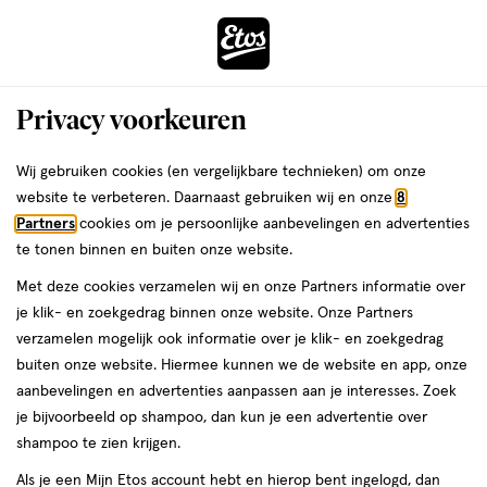
ga
Voor 22:00 uur besteld,
morgen in huis
naar
de
Menu
hoofd
Zoeken
Privacy voorkeuren
content
›
›
ga
Interactie
naar
Wij gebruiken cookies (en vergelijkbare technieken) om onze
Je
Thuis & Op Reis
Op reis
Zonbescherming & aftersun
met
de
website te verbeteren. Daarnaast gebruiken wij en onze
8
bent
Zonbescherming &
dit
zoekbalk
Partners
cookies om je persoonlijke aanbevelingen en advertenties
ers
Weleda
hier:
veld
ga
te tonen binnen en buiten onze website.
aftersun
opent
naar
Met deze cookies verzamelen wij en onze Partners informatie over
een
de
je klik- en zoekgedrag binnen onze website. Onze Partners
Zonnebrand
Aftersun
Zelfbruiner
Lippenbalsem met SPF
volledig
footer
verzamelen mogelijk ook informatie over je klik- en zoekgedrag
venster
buiten onze website. Hiermee kunnen we de website en app, onze
met
aanbevelingen en advertenties aanpassen aan je interesses. Zoek
geavanceerde
je bijvoorbeeld op shampoo, dan kun je een advertentie over
zoekopties
shampoo te zien krijgen.
Filteren
(272)
Sorteer
Als je een Mijn Etos account hebt en hierop bent ingelogd, dan