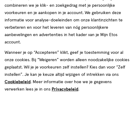
combineren we je klik- en zoekgedrag met je persoonlijke
voorkeuren en je aankopen in je account. We gebruiken deze
producten
informatie voor analyse-doeleinden om onze klantinzichten te
verbeteren en voor het leveren van nóg persoonlijkere
1+1
toevoegen
toevoegen
aanbevelingen en advertenties in het kader van je Mijn Etos
gratis
aan
aan
account.
verlanglijst
verlanglijst
Wanneer je op “Accepteren” klikt, geef je toestemming voor al
onze cookies. Bij “Weigeren” worden alleen noodzakelijke cookies
geplaatst. Wil je je voorkeuren zelf instellen? Kies dan voor “Zelf
instellen”. Je kan je keuze altijd wijzigen of intrekken via ons
Cookiebeleid
. Meer informatie over hoe we je gegevens
€ 23.50
23
.
€ 28.99
28
.
50
99
verwerken lees je in ons
Privacybeleid
.
50
crème
200
spray
crème
spray
ML
ML
La Roche-Posay Anthelios
NIVEA SUN Protect & Dry Touch
UVMune 400 Onzichtbare
Zonnebrand Vernevelende Spray
Zonnefluide SPF50+ 50 ML
SPF 50 200 ML
Toevoegen
Toevoegen
1
2
verhoog aantal met één
,
Limiet bereikt.
verhoog aanta
Je kan m