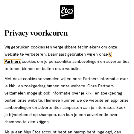
ga
Voor 22:00 uur besteld,
morgen in huis
naar
de
Menu
hoofd
Zoeken
Privacy voorkeuren
content
›
›
ga
Interactie
naar
Wij gebruiken cookies (en vergelijkbare technieken) om onze
Je
Foundation
Alles van L'Oréal Paris
met
de
website te verbeteren. Daarnaast gebruiken wij en onze
8
bent
L'Oréal Paris True Match Foundation
dit
zoekbalk
Partners
cookies om je persoonlijke aanbevelingen en advertenties
ers
Weleda
hier:
veld
ga
3.5.D/W SPF17
te tonen binnen en buiten onze website.
opent
naar
Met deze cookies verzamelen wij en onze Partners informatie over
een
de
30
4.7
30 ML
crème
4.7/5
(15)
je klik- en zoekgedrag binnen onze website. Onze Partners
volledig
ML,
footer
van
verzamelen mogelijk ook informatie over je klik- en zoekgedrag
venster
crème
5
buiten onze website. Hiermee kunnen we de website en app, onze
met
toevoegen
sterren
aanbevelingen en advertenties aanpassen aan je interesses. Zoek
geavanceerde
aan
op
je bijvoorbeeld op shampoo, dan kun je een advertentie over
zoekopties
verlanglijst
basis
shampoo te zien krijgen.
van
Als je een Mijn Etos account hebt en hierop bent ingelogd, dan
15