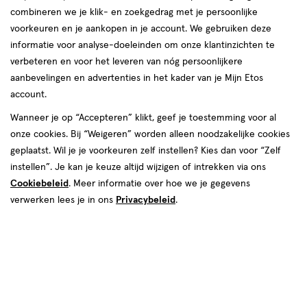
combineren we je klik- en zoekgedrag met je persoonlijke
reviews
voorkeuren en je aankopen in je account. We gebruiken deze
Instellingen aanpassen
informatie voor analyse-doeleinden om onze klantinzichten te
verbeteren en voor het leveren van nóg persoonlijkere
aanbevelingen en advertenties in het kader van je Mijn Etos
account.
Video
Wanneer je op “Accepteren” klikt, geef je toestemming voor al
onze cookies. Bij “Weigeren” worden alleen noodzakelijke cookies
Kleur
geplaatst. Wil je je voorkeuren zelf instellen? Kies dan voor “Zelf
3.5D/W
instellen”. Je kan je keuze altijd wijzigen of intrekken via ons
Cookiebeleid
. Meer informatie over hoe we je gegevens
€ 19.99
19
.
99
verwerken lees je in ons
Privacybeleid
.
Spaar 7 Air Miles
Online op voorraad
Vóór 22:00 uur besteld, morgen in huis