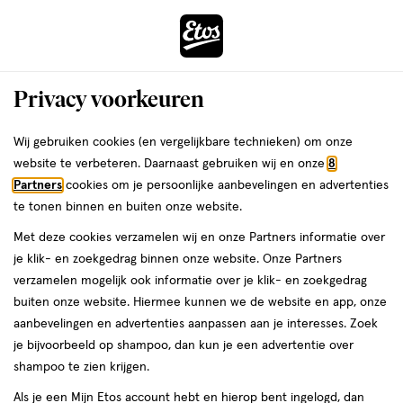
ga
Voor 22:00 uur besteld,
morgen in huis
naar
de
Menu
hoofd
Zoeken
Privacy voorkeuren
content
›
›
ga
Interactie
naar
Wij gebruiken cookies (en vergelijkbare technieken) om onze
Je
Foundation
Alles van L'Oréal Paris
met
de
website te verbeteren. Daarnaast gebruiken wij en onze
8
bent
L'Oréal Paris True Match Foundation
dit
zoekbalk
Partners
cookies om je persoonlijke aanbevelingen en advertenties
ers
Weleda
hier:
veld
ga
9R SPF16
te tonen binnen en buiten onze website.
opent
naar
Met deze cookies verzamelen wij en onze Partners informatie over
een
de
30
4.9
30 ML
crème
4.9/5
(14)
je klik- en zoekgedrag binnen onze website. Onze Partners
volledig
ML,
footer
van
verzamelen mogelijk ook informatie over je klik- en zoekgedrag
venster
crème
5
buiten onze website. Hiermee kunnen we de website en app, onze
met
toevoegen
sterren
aanbevelingen en advertenties aanpassen aan je interesses. Zoek
geavanceerde
aan
op
je bijvoorbeeld op shampoo, dan kun je een advertentie over
zoekopties
verlanglijst
basis
shampoo te zien krijgen.
van
Als je een Mijn Etos account hebt en hierop bent ingelogd, dan
14