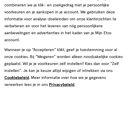
combineren we je klik- en zoekgedrag met je persoonlijke
reviews
voorkeuren en je aankopen in je account. We gebruiken deze
Instellingen aanpassen
informatie voor analyse-doeleinden om onze klantinzichten te
verbeteren en voor het leveren van nóg persoonlijkere
aanbevelingen en advertenties in het kader van je Mijn Etos
account.
Video
Wanneer je op “Accepteren” klikt, geef je toestemming voor al
onze cookies. Bij “Weigeren” worden alleen noodzakelijke cookies
Kleur
geplaatst. Wil je je voorkeuren zelf instellen? Kies dan voor “Zelf
9R
instellen”. Je kan je keuze altijd wijzigen of intrekken via ons
Cookiebeleid
. Meer informatie over hoe we je gegevens
€ 19.99
19
.
99
verwerken lees je in ons
Privacybeleid
.
Spaar 7 Air Miles
Online op voorraad
Vóór 22:00 uur besteld, morgen in huis