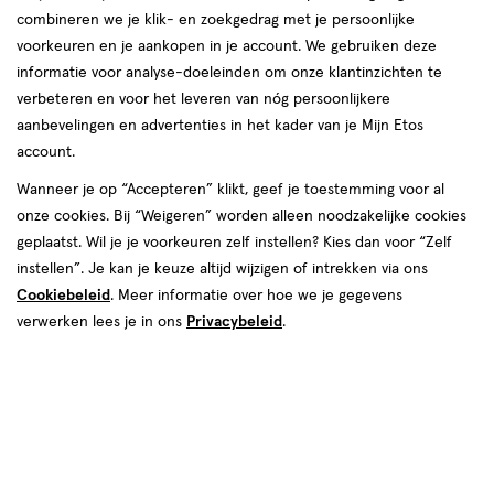
combineren we je klik- en zoekgedrag met je persoonlijke
reviews
voorkeuren en je aankopen in je account. We gebruiken deze
Instellingen aanpassen
informatie voor analyse-doeleinden om onze klantinzichten te
verbeteren en voor het leveren van nóg persoonlijkere
aanbevelingen en advertenties in het kader van je Mijn Etos
account.
Video
Wanneer je op “Accepteren” klikt, geef je toestemming voor al
onze cookies. Bij “Weigeren” worden alleen noodzakelijke cookies
Kleur
geplaatst. Wil je je voorkeuren zelf instellen? Kies dan voor “Zelf
7.5D/W
instellen”. Je kan je keuze altijd wijzigen of intrekken via ons
Cookiebeleid
. Meer informatie over hoe we je gegevens
€ 19.99
19
.
99
verwerken lees je in ons
Privacybeleid
.
Spaar 7 Air Miles
Online op voorraad
Vóór 22:00 uur besteld, morgen in huis