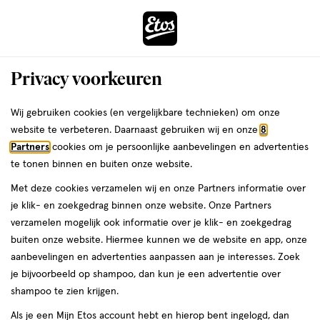
ga
Voor 22:00 uur besteld,
morgen in huis
naar
de
Menu
hoofd
Zoeken
Privacy voorkeuren
content
›
›
ga
Interactie
naar
Wij gebruiken cookies (en vergelijkbare technieken) om onze
Je
Lipgloss
Alles van NYX Professional Makeup
met
de
website te verbeteren. Daarnaast gebruiken wij en onze
8
bent
NYX Professional Makeup Duck
dit
zoekbalk
Partners
cookies om je persoonlijke aanbevelingen en advertenties
ers
Weleda
hier:
veld
ga
Plump Lip Plump Laquer Lipgloss 3
te tonen binnen en buiten onze website.
opent
naar
Nude Swings
Met deze cookies verzamelen wij en onze Partners informatie over
een
de
je klik- en zoekgedrag binnen onze website. Onze Partners
volledig
footer
1
1
1 stuk
crème
1/5
(2)
verzamelen mogelijk ook informatie over je klik- en zoekgedrag
venster
stuk,
van
buiten onze website. Hiermee kunnen we de website en app, onze
met
crème
5
aanbevelingen en advertenties aanpassen aan je interesses. Zoek
geavanceerde
toevoegen
sterren
je bijvoorbeeld op shampoo, dan kun je een advertentie over
zoekopties
aan
op
shampoo te zien krijgen.
verlanglijst
basis
Als je een Mijn Etos account hebt en hierop bent ingelogd, dan