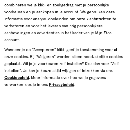
van
combineren we je klik- en zoekgedrag met je persoonlijke
2
voorkeuren en je aankopen in je account. We gebruiken deze
reviews
informatie voor analyse-doeleinden om onze klantinzichten te
verbeteren en voor het leveren van nóg persoonlijkere
aanbevelingen en advertenties in het kader van je Mijn Etos
account.
Wanneer je op “Accepteren” klikt, geef je toestemming voor al
onze cookies. Bij “Weigeren” worden alleen noodzakelijke cookies
geplaatst. Wil je je voorkeuren zelf instellen? Kies dan voor “Zelf
Kleur
instellen”. Je kan je keuze altijd wijzigen of intrekken via ons
Cookiebeleid
. Meer informatie over hoe we je gegevens
3 Nude Swings
verwerken lees je in ons
Privacybeleid
.
€ 11.99
11
.
99
Spaar 4 Air Miles
Online bijna uitverkocht
Vóór 22:00 uur besteld, morgen in huis