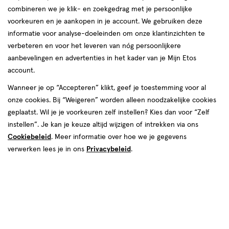
van
combineren we je klik- en zoekgedrag met je persoonlijke
2
voorkeuren en je aankopen in je account. We gebruiken deze
reviews
informatie voor analyse-doeleinden om onze klantinzichten te
verbeteren en voor het leveren van nóg persoonlijkere
aanbevelingen en advertenties in het kader van je Mijn Etos
account.
Kleur
Wanneer je op “Accepteren” klikt, geef je toestemming voor al
8 Mauve Out My Way
onze cookies. Bij “Weigeren” worden alleen noodzakelijke cookies
geplaatst. Wil je je voorkeuren zelf instellen? Kies dan voor “Zelf
€ 11.99
11
.
99
instellen”. Je kan je keuze altijd wijzigen of intrekken via ons
Cookiebeleid
. Meer informatie over hoe we je gegevens
Spaar 4 Air Miles
verwerken lees je in ons
Privacybeleid
.
Online bijna uitverkocht
Vóór 22:00 uur besteld, morgen in huis
1
In mijn winkelmandje
verhoog