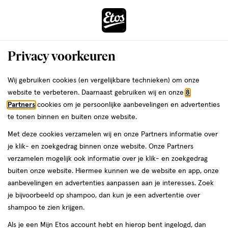
ga
Voor 22:00 uur besteld,
morgen in huis
naar
de
Menu
hoofd
Zoeken
Privacy voorkeuren
content
›
›
ga
Interactie
naar
Wij gebruiken cookies (en vergelijkbare technieken) om onze
Je
Lipgloss
Alles van NYX Professional Makeup
met
de
website te verbeteren. Daarnaast gebruiken wij en onze
8
bent
NYX Professional Makeup Duck
dit
zoekbalk
Partners
cookies om je persoonlijke aanbevelingen en advertenties
ers
Weleda
hier:
veld
ga
Plump Lip Plump Laquer Lipgloss 8
te tonen binnen en buiten onze website.
opent
naar
Mauve Out
Met deze cookies verzamelen wij en onze Partners informatie over
een
de
je klik- en zoekgedrag binnen onze website. Onze Partners
volledig
footer
1
1
1 stuk
crème
1/5
(2)
verzamelen mogelijk ook informatie over je klik- en zoekgedrag
venster
stuk,
van
buiten onze website. Hiermee kunnen we de website en app, onze
met
crème
5
aanbevelingen en advertenties aanpassen aan je interesses. Zoek
geavanceerde
toevoegen
sterren
je bijvoorbeeld op shampoo, dan kun je een advertentie over
zoekopties
aan
op
shampoo te zien krijgen.
verlanglijst
basis
Als je een Mijn Etos account hebt en hierop bent ingelogd, dan