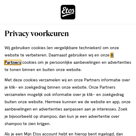
ga
Vandaag besteld, maandag in huis
naar
de
Menu
hoofd
Zoeken
Privacy voorkeuren
content
›
›
ga
Interactie
naar
Wij gebruiken cookies (en vergelijkbare technieken) om onze
Je
Lipgloss
Alles van NYX Professional Makeup
met
de
website te verbeteren. Daarnaast gebruiken wij en onze
8
bent
NYX Professional Makeup Duck
dit
zoekbalk
Partners
cookies om je persoonlijke aanbevelingen en advertenties
ers
Weleda
hier:
veld
ga
Plump Lip Plump Laquer Lipgloss 5
te tonen binnen en buiten onze website.
opent
naar
Brown
Met deze cookies verzamelen wij en onze Partners informatie over
een
de
je klik- en zoekgedrag binnen onze website. Onze Partners
volledig
footer
1
1
1 stuk
crème
1/5
(2)
verzamelen mogelijk ook informatie over je klik- en zoekgedrag
venster
stuk,
van
buiten onze website. Hiermee kunnen we de website en app, onze
met
crème
5
aanbevelingen en advertenties aanpassen aan je interesses. Zoek
geavanceerde
toevoegen
sterren
je bijvoorbeeld op shampoo, dan kun je een advertentie over
zoekopties
aan
op
shampoo te zien krijgen.
verlanglijst
basis
Als je een Mijn Etos account hebt en hierop bent ingelogd, dan