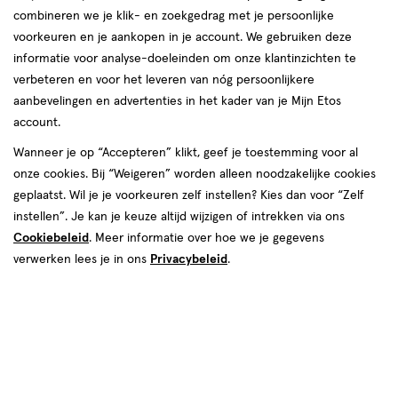
van
combineren we je klik- en zoekgedrag met je persoonlijke
2
voorkeuren en je aankopen in je account. We gebruiken deze
reviews
informatie voor analyse-doeleinden om onze klantinzichten te
verbeteren en voor het leveren van nóg persoonlijkere
aanbevelingen en advertenties in het kader van je Mijn Etos
account.
Wanneer je op “Accepteren” klikt, geef je toestemming voor al
onze cookies. Bij “Weigeren” worden alleen noodzakelijke cookies
geplaatst. Wil je je voorkeuren zelf instellen? Kies dan voor “Zelf
Kleur
instellen”. Je kan je keuze altijd wijzigen of intrekken via ons
Cookiebeleid
. Meer informatie over hoe we je gegevens
5 Brown Of Applause
verwerken lees je in ons
Privacybeleid
.
€ 11.99
11
.
99
Spaar 4 Air Miles
Online op voorraad
Vandaag besteld, maandag in huis