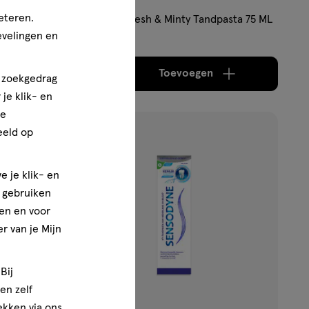
eteren.
ele
Aquafresh Fresh & Minty Tandpasta 75 ML
evelingen en
Toevoegen
1
n zoekgedrag
aximaal 50 items bestellen van dit type product.
oog aantal met één
,
Limiet bereikt.
Je kan maximaal 50 items b
verhoog aantal met é
je klik- en
ze
eeld op
toevoegen
aan
e je klik- en
verlanglijst
e gebruiken
en en voor
r van je Mijn
Bij
en zelf
rekken via ons