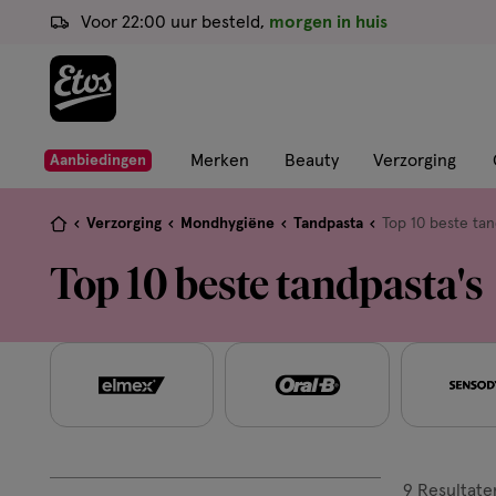
ga
Voor 22:00 uur besteld,
morgen in huis
naar
de
hoofd
content
ga
Merken
Beauty
Verzorging
Aanbiedingen
naar
de
Je
Verzorging
Mondhygiëne
Tandpasta
Top 10 beste tan
zoekbalk
bent
Top 10 beste tandpasta's
ga
hier:
naar
de
footer
9
Resultate