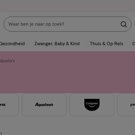
Zoeken
Interactie
met
Gezondheid
Zwanger, Baby & Kind
Thuis & Op Reis
C
dit
veld
dpasta's
opent
een
volledig
venster
met
geavanceerde
zoekopties
n