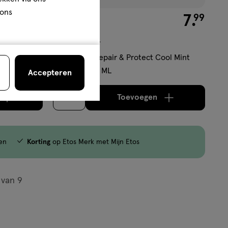
 ons
€ 5.89
5
.
€ 7.99
7
.
89
99
medisch
75
medisch
hulpmiddel
ML
hulpmiddel,
 75 ML
Sensodyne Repair & Protect Cool Mint
Tandpasta 75 ML
Accepteren
Toevoegen
1
aximaal 50 items bestellen van dit type product.
oog aantal met één
,
Limiet bereikt.
Je kan maximaal 50 items b
verhoog aantal met é
en
Korting
op Etos Merk met Mijn Etos
van
9