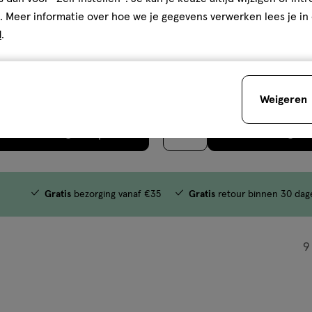
. Meer informatie over hoe we je gegevens verwerken lees je in
€ 4.49
4
.
49
d
.
medisch
75
pasta
medisch
hulpmiddel
ML
resh Mint Tandpasta 75 ML
hulpmiddel,
Parodontax Original Tandpasta
pasta
Weigeren
Toevoegen
Toevoegen
1
verhoog aantal met één
,
Limiet bereikt.
Je kan m
verh
Gratis
bezorging vanaf €35
Gratis
retour binnen 30 dag
9