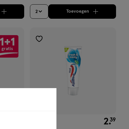
Toevoegen
2
aximaal 50 items bestellen van dit type product.
oog aantal met één
,
Limiet bereikt.
Je kan maximaal 50 items b
verhoog aantal met é
1+1
toevoegen
gratis
aan
verlanglijst
€ 4.89
4
.
€ 2.39
2
.
89
39
75 ML