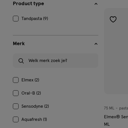
filters
Product type
prod
Tandpasta (9)
toevoe
aan
verlangl
Merk
Welk merk zoek je?
Elmex (2)
Oral-B (2)
Sensodyne (2)
75 ML
past
pasta
Elmex® Sens
Aquafresh (1)
ML