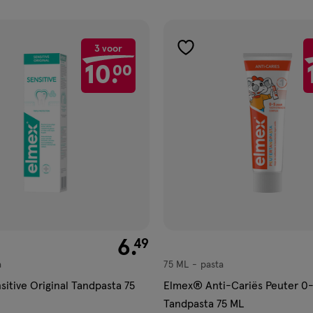
ucten
3 voor
gen
toevoegen
10.
00
aan
ijst
verlanglijst
€ 6.49
6
.
49
a
75 ML
pasta
pasta
itive Original Tandpasta 75
Elmex® Anti-Cariës Peuter 0-
Tandpasta 75 ML