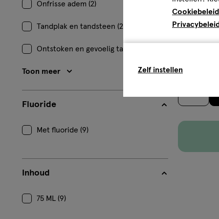
Onfrisse adem (2)
Cookiebeleid
Privacybelei
Tandplak en tandsteen (2)
75 ML
Sensodyne F
Ontstoken en gevoelig tandvlees (1)
Zelf instellen
Toon meer
1
Fluoride
Met fluoride (9)
Inhoud
75 ML (9)