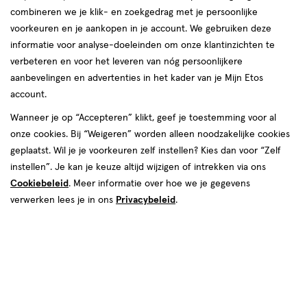
combineren we je klik- en zoekgedrag met je persoonlijke
Parodontax
voorkeuren en je aankopen in je account. We gebruiken deze
informatie voor analyse-doeleinden om onze klantinzichten te
producten
Bijna uitverkocht
verbeteren en voor het leveren van nóg persoonlijkere
aanbevelingen en advertenties in het kader van je Mijn Etos
toevoegen
toevoegen
account.
aan
aan
verlanglijst
verlanglijst
Wanneer je op “Accepteren” klikt, geef je toestemming voor al
onze cookies. Bij “Weigeren” worden alleen noodzakelijke cookies
geplaatst. Wil je je voorkeuren zelf instellen? Kies dan voor “Zelf
instellen”. Je kan je keuze altijd wijzigen of intrekken via ons
Cookiebeleid
. Meer informatie over hoe we je gegevens
verwerken lees je in ons
Privacybeleid
.
€ 5.89
5
.
€ 11.79
11
.
89
79
medisch
75
pasta
medisch
2
pasta
medisch
medisch
hulpmiddel
ML
hulpmiddel
stuks
hulpmiddel,
hulpmiddel,
Parodontax Original Tandpasta
Parodontax Original Tandpasta
pasta
pasta
75 ML
2x75 ML
Toevoegen
Toevoegen
1
1
verhoog aantal met één
,
Limiet bereikt.
verhoog aanta
Je kan m