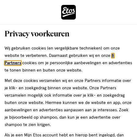
ga
Voor 22:00 uur besteld,
morgen in huis
naar
de
Menu
hoofd
Zoeken
Privacy voorkeuren
content
›
›
ga
Interactie
naar
Wij gebruiken cookies (en vergelijkbare technieken) om onze
Je
Verzorging
met
de
website te verbeteren. Daarnaast gebruiken wij en onze
8
bent
Parodontax Verzorging
dit
zoekbalk
Partners
cookies om je persoonlijke aanbevelingen en advertenties
ers
Weleda
hier:
veld
ga
te tonen binnen en buiten onze website.
opent
naar
Lichaamsverzorging
Gezichtsverzorging
Heren verzorging
Mond
Met deze cookies verzamelen wij en onze Partners informatie over
een
de
je klik- en zoekgedrag binnen onze website. Onze Partners
volledig
footer
verzamelen mogelijk ook informatie over je klik- en zoekgedrag
venster
buiten onze website. Hiermee kunnen we de website en app, onze
met
aanbevelingen en advertenties aanpassen aan je interesses. Zoek
geavanceerde
je bijvoorbeeld op shampoo, dan kun je een advertentie over
zoekopties
Filteren
(16)
Sorteer
1
shampoo te zien krijgen.
Als je een Mijn Etos account hebt en hierop bent ingelogd, dan