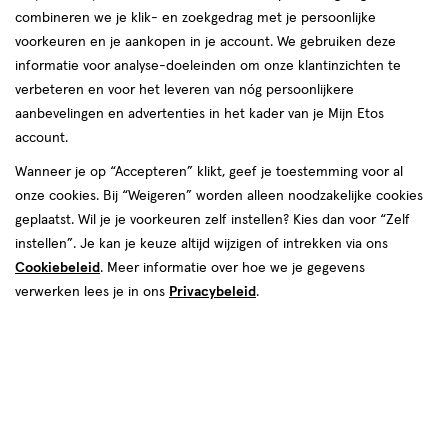
combineren we je klik- en zoekgedrag met je persoonlijke
TePe
voorkeuren en je aankopen in je account. We gebruiken deze
informatie voor analyse-doeleinden om onze klantinzichten te
producten
verbeteren en voor het leveren van nóg persoonlijkere
aanbevelingen en advertenties in het kader van je Mijn Etos
toevoegen
toevoegen
account.
aan
aan
verlanglijst
verlanglijst
Wanneer je op “Accepteren” klikt, geef je toestemming voor al
onze cookies. Bij “Weigeren” worden alleen noodzakelijke cookies
geplaatst. Wil je je voorkeuren zelf instellen? Kies dan voor “Zelf
instellen”. Je kan je keuze altijd wijzigen of intrekken via ons
Cookiebeleid
. Meer informatie over hoe we je gegevens
verwerken lees je in ons
Privacybeleid
.
€ 7.29
7
.
€ 7.49
7
.
29
49
Dun
36
Dik
36
Dun,
Dik,
stuks
stuks
TePe EasyPick maat XS/S 36
TePe EasyPick Maat M/L 36
stuks
stuks
Toevoegen
Toevoegen
1
1
verhoog aantal met één
,
Limiet bereikt.
verhoog aanta
Je kan m