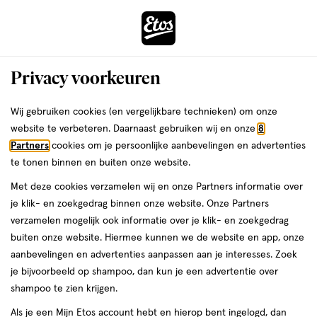
ga
Voor 22:00 uur besteld,
morgen in huis
naar
de
Menu
hoofd
Zoeken
Privacy voorkeuren
content
›
›
ga
Interactie
naar
Wij gebruiken cookies (en vergelijkbare technieken) om onze
Je
Verzorging
met
de
website te verbeteren. Daarnaast gebruiken wij en onze
8
bent
TePe Verzorging
dit
zoekbalk
Partners
cookies om je persoonlijke aanbevelingen en advertenties
ers
Weleda
hier:
veld
ga
te tonen binnen en buiten onze website.
opent
naar
Lichaamsverzorging
Gezichtsverzorging
Heren verzorging
Mond
Met deze cookies verzamelen wij en onze Partners informatie over
een
de
je klik- en zoekgedrag binnen onze website. Onze Partners
volledig
footer
verzamelen mogelijk ook informatie over je klik- en zoekgedrag
venster
buiten onze website. Hiermee kunnen we de website en app, onze
met
aanbevelingen en advertenties aanpassen aan je interesses. Zoek
geavanceerde
je bijvoorbeeld op shampoo, dan kun je een advertentie over
zoekopties
Filteren
(7)
Sorteer
1
shampoo te zien krijgen.
Als je een Mijn Etos account hebt en hierop bent ingelogd, dan