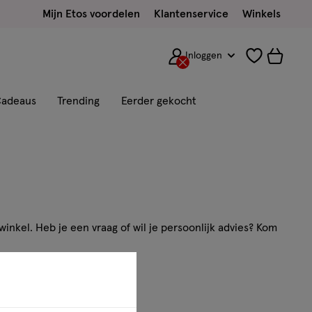
Mijn Etos voordelen
Klantenservice
Winkels
Inloggen
adeaus
Trending
Eerder gekocht
inkel. Heb je een vraag of wil je persoonlijk advies? Kom
ns