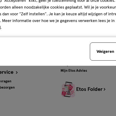
 “Accepteren” klikt, geef je toestemming voor al onze cookies. 
rden alleen noodzakelijke cookies geplaatst. Wil je je voorkeur
ten en
Gratis
bezorging vanaf
s dan voor “Zelf instellen”. Je kan je keuze altijd wijzigen of int
€35
. Meer informatie over hoe we je gegevens verwerken lees je in
d
.
s
Advies & Inspiratie
tos
Beauty
Weigeren
Gezondheid
Verzorging
Baby
Mijn Etos Advies
ervice
 vragen
 bezorgen
Etos Folder