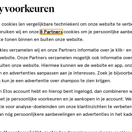
y voorkeuren
Winkelc.Ridderhof 16
2402 EM, Alphen a/d Rijn
 cookies (en vergelijkbare technieken) om onze website te verb
017-2-419197
bruiken wij en onze
8 Partners
cookies om je persoonlijke aanb
te tonen binnen en buiten onze website.
ies verzamelen wij en onze Partners informatie over je klik- e
Etos Folder
ebsite. Onze Partners verzamelen mogelijk ook informatie over 
uiten onze website. Hiermee kunnen we de website en app, on
Ontdek alle folder aanbied
 en advertenties aanpassen aan je interesses. Zoek je bijvoorb
deze week!
kun je een advertentie over shampoo te zien krijgen.
jn Etos account hebt en hierop bent ingelogd, dan combineren w
Shop alle acties
t je persoonlijke voorkeuren en je aankopen in je account. W
ie voor analyse-doeleinden om onze klantinzichten te verbeter
an nóg persoonlijkere aanbevelingen en advertenties in het kade