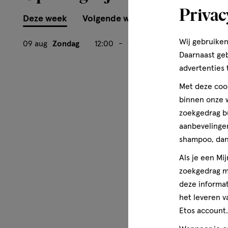
Privac
Deze week
Volgende week
Wij gebruiken
09 aug
Zondag
12:00
-
17:00
Daarnaast ge
advertenties 
Met deze cook
binnen onze w
zoekgedrag b
aanbevelingen
shampoo, dan 
Als je een Mi
zoekgedrag me
deze informat
het leveren v
Etos account.