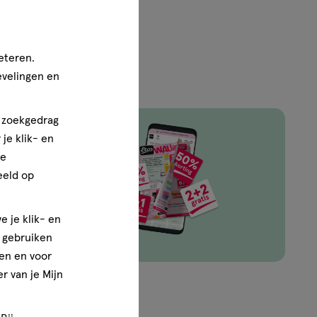
eteren.
evelingen en
n zoekgedrag
je klik- en
ze
ingen van
eeld op
e je klik- en
e gebruiken
en en voor
r van je Mijn