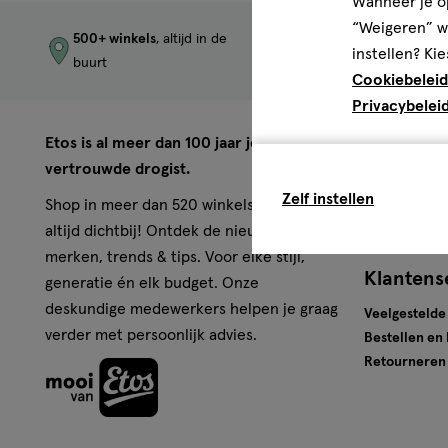
Wanneer je op
“Weigeren” wo
500+ winkels
, altijd in de
Trending
produc
instellen? Kie
buurt
merken
Cookiebeleid
Privacybelei
Over Eto
Etos is al meer dan 100 jaar jouw
vertrouwde drogist.
Werken bij E
Zelf instellen
Pers
Shop in meer dan 520 winkels of online,
Winkels
altijd dichtbij! Ontdek de nieuwste
merken, trends & tips. Voor elke stijl,
Klantens
generatie én elk budget. Onze
deskundige medewerkers helpen je graag
Veelgestelde
verder met persoonlijk advies.
Bestellen en
Retourneren