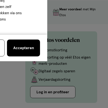
Bij
en zelf
Meer voordeel
met Mijn
Gratis
retourneren
rekken via ons
Etos
 ons
Mijn Etos voordelen
Accepteren
Welkomstkorting
10% korting op véél Etos eigen
merk-producten
Digitaal zegels sparen
Verjaardagskorting
Log in en profiteer