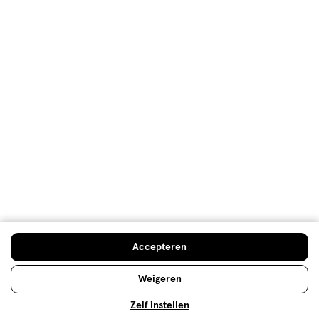
Welkomstkorting
10% korting op véél Etos eigen merk-producten
Digitaal zegels sparen
Verjaardagskorting
Log in en profiteer
Copyright 2026 @ Etos
Algemene voorwaarden
Privacybeleid
Cookiebeleid
Toegankelijkheidsverklaring
Ahold Delhaize
Kwetsbaarheid melden
Accepteren
Weigeren
Zelf instellen