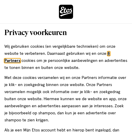
ga
Voor 22:00 uur besteld,
morgen in huis
naar
de
Menu
hoofd
Zoeken
Privacy voorkeuren
content
›
›
ga
Interactie
naar
Wij gebruiken cookies (en vergelijkbare technieken) om onze
Je
Aanbiedingen
Acties per categorie
Beauty deals
met
de
website te verbeteren. Daarnaast gebruiken wij en onze
8
bent
Beauty deals
dit
zoekbalk
Partners
cookies om je persoonlijke aanbevelingen en advertenties
ers
Weleda
hier:
veld
ga
te tonen binnen en buiten onze website.
opent
naar
Met deze cookies verzamelen wij en onze Partners informatie over
een
de
je klik- en zoekgedrag binnen onze website. Onze Partners
volledig
footer
verzamelen mogelijk ook informatie over je klik- en zoekgedrag
venster
buiten onze website. Hiermee kunnen we de website en app, onze
met
aanbevelingen en advertenties aanpassen aan je interesses. Zoek
Filteren
(16)
Sorteer
1
geavanceerde
je bijvoorbeeld op shampoo, dan kun je een advertentie over
zoekopties
shampoo te zien krijgen.
Als je een Mijn Etos account hebt en hierop bent ingelogd, dan
Goud