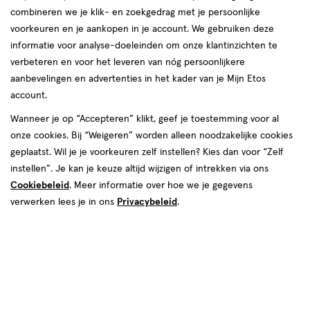
combineren we je klik- en zoekgedrag met je persoonlijke
voorkeuren en je aankopen in je account. We gebruiken deze
producten
informatie voor analyse-doeleinden om onze klantinzichten te
1+1
1+1
toevoegen
toevoegen
verbeteren en voor het leveren van nóg persoonlijkere
gratis
gratis
aan
aan
aanbevelingen en advertenties in het kader van je Mijn Etos
verlanglijst
verlanglijst
account.
Wanneer je op “Accepteren” klikt, geef je toestemming voor al
onze cookies. Bij “Weigeren” worden alleen noodzakelijke cookies
geplaatst. Wil je je voorkeuren zelf instellen? Kies dan voor “Zelf
instellen”. Je kan je keuze altijd wijzigen of intrekken via ons
Cookiebeleid
. Meer informatie over hoe we je gegevens
€ 15.99
15
.
€ 21.99
21
.
99
99
verwerken lees je in ons
Privacybeleid
.
1
stick
1 stuk
stick
stuk
Maybelline New York Lash
Rimmel London Wonder'last
Sensational Sky High Mascara
Oogschaduw Stick 004 Soft
Rosegold Glitz
+8
Bubbles
+6
Toevoegen
Toevoegen
2
2
verhoog aantal met één
,
Bijna uitverkocht!
verhoog aanta
Er zi