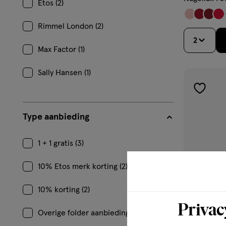
Etos (2)
Rimmel London (2)
2
Max Factor (1)
Sally Hansen (1)
toevoe
aan
Type aanbieding
verlangl
1 + 1 gratis (3)
10% Etos merk korting (2)
10% korting (2)
Privac
Overige folder aanbiedingen (1)