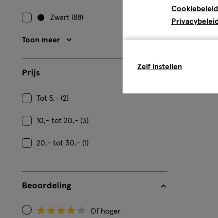
Cookiebeleid
Zwart (88)
Privacybelei
Toon meer
Zelf instellen
Prijs
Tot 5,- (2)
10,- tot 20,- (3)
20,- tot 30,- (1)
Beoordeling
Of hoger
Filteren