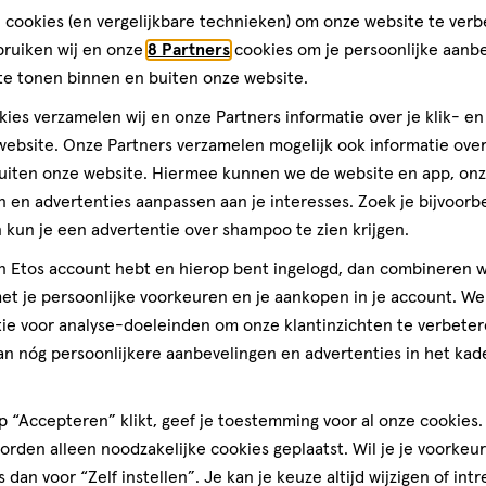
van € 12.99 voor € 6.99
6
.
99
12
.
99
 cookies (en vergelijkbare technieken) om onze website te verb
5 ML
lak
lak
bruiken wij en onze
8 Partners
cookies om je persoonlijke aanb
n Miracle Gel Nagellak 450 Get
Etos Pure Nagellak Marry Me 
te tonen binnen en buiten onze website.
7 ML
+36
ies verzamelen wij en onze Partners informatie over je klik- e
ebsite. Onze Partners verzamelen mogelijk ook informatie over 
Toevoegen
Toevoegen
1
verhoog aantal met één
,
Bijna uitverkocht!
Er zi
verh
uiten onze website. Hiermee kunnen we de website en app, on
 en advertenties aanpassen aan je interesses. Zoek je bijvoorb
kun je een advertentie over shampoo te zien krijgen.
Gratis
bezorging vanaf €35
Gratis
retour binnen 30 dag
jn Etos account hebt en hierop bent ingelogd, dan combineren w
t je persoonlijke voorkeuren en je aankopen in je account. W
ie voor analyse-doeleinden om onze klantinzichten te verbeter
6
an nóg persoonlijkere aanbevelingen en advertenties in het kade
 “Accepteren” klikt, geef je toestemming voor al onze cookies. 
rden alleen noodzakelijke cookies geplaatst. Wil je je voorkeur
s dan voor “Zelf instellen”. Je kan je keuze altijd wijzigen of int