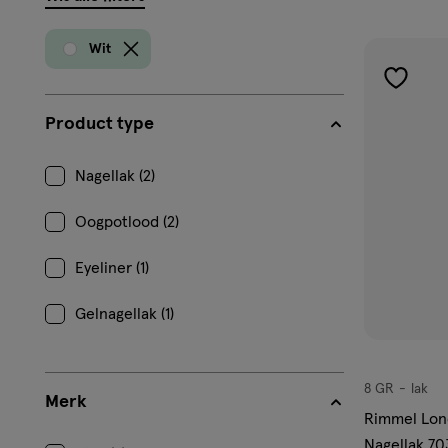
filters
prod
Wit
toevoe
aan
Product type
verlangl
Nagellak (2)
Oogpotlood (2)
Eyeliner (1)
Gelnagellak (1)
8 GR
lak
lak
Merk
Rimmel Lon
Nagellak 70