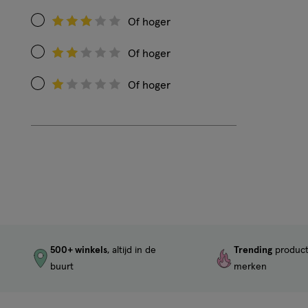
op
Of hoger
Filteren
Beoordeling:
op
4
Of hoger
Filteren
Beoordeling:
op
3
Of hoger
Filteren
Beoordeling:
op
2
Beoordeling:
1
500+ winkels
, altijd in de
Trending
produc
buurt
merken