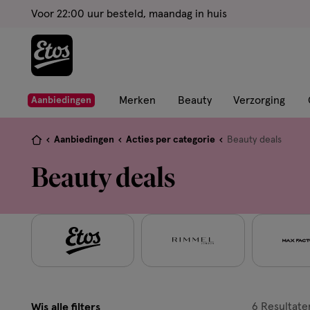
ga
Voor 22:00 uur besteld, maandag in huis
naar
de
hoofd
content
ga
Merken
Beauty
Verzorging
Aanbiedingen
naar
de
Je
Aanbiedingen
Acties per categorie
Beauty deals
zoekbalk
bent
Beauty deals
ga
hier:
naar
de
footer
6
Resultate
Wis alle filters