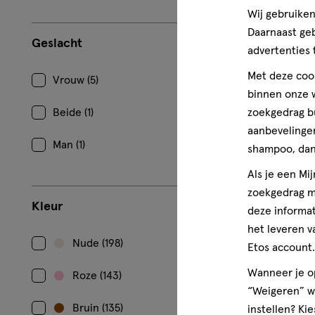
Wij gebruiken
1 stuk
lak
lak
Daarnaast ge
Geslacht
Sally Hanse
advertenties 
Mod Wit 14,
Met deze cook
Vrouw (5)
binnen onze w
1
Beide (1)
zoekgedrag b
aanbevelingen
Man (1)
shampoo, dan 
Als je een Mi
zoekgedrag me
Kleur
deze informat
het leveren v
Nude (198)
Etos account.
Wanneer je op
Roze (143)
“Weigeren” wo
Bruin (135)
instellen? Kie