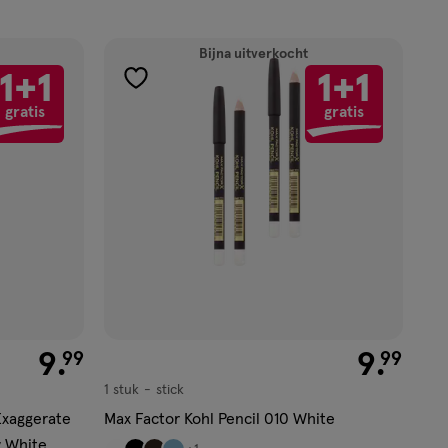
Bijna uitverkocht
1+1
1+1
toevoegen
gratis
gratis
aan
verlanglijst
€ 9.99
9
.
€ 9.99
9
.
99
99
1 stuk
stick
stick
Exaggerate
Max Factor Kohl Pencil 010 White
w White