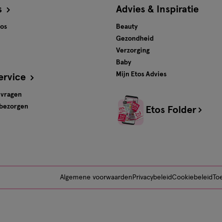
s
Advies & Inspiratie
tos
Beauty
Gezondheid
Verzorging
Baby
Mijn Etos Advies
ervice
 vragen
 bezorgen
Etos Folder
Algemene voorwaarden
Privacybeleid
Cookiebeleid
Toe