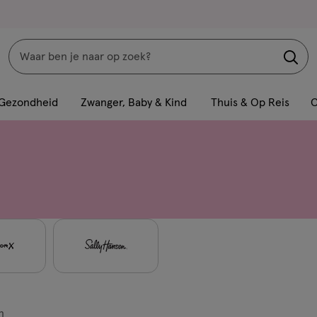
Zoeken
Interactie
met
Gezondheid
Zwanger, Baby & Kind
Thuis & Op Reis
C
dit
veld
opent
een
volledig
venster
met
geavanceerde
zoekopties
n