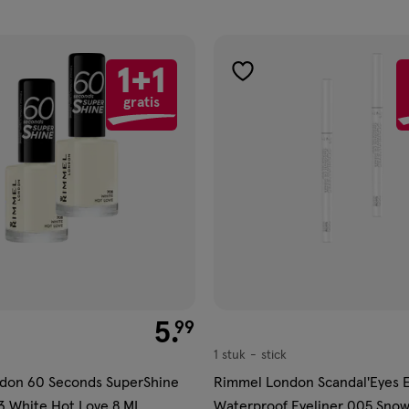
ucten
1+1
gen
toevoegen
gratis
aan
ijst
verlanglijst
€ 5.99
5
.
99
1 stuk
stick
stick
don 60 Seconds SuperShine
Rimmel London Scandal'Eyes 
3 White Hot Love 8 ML
Waterproof Eyeliner 005 Sno