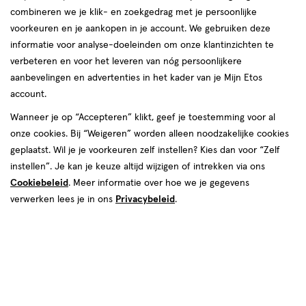
combineren we je klik- en zoekgedrag met je persoonlijke
Taupe
voorkeuren en je aankopen in je account. We gebruiken deze
informatie voor analyse-doeleinden om onze klantinzichten te
producten
verbeteren en voor het leveren van nóg persoonlijkere
aanbevelingen en advertenties in het kader van je Mijn Etos
1+1
1+1
toevoegen
toevoegen
gratis
gratis
account.
aan
aan
verlanglijst
verlanglijst
Wanneer je op “Accepteren” klikt, geef je toestemming voor al
onze cookies. Bij “Weigeren” worden alleen noodzakelijke cookies
geplaatst. Wil je je voorkeuren zelf instellen? Kies dan voor “Zelf
instellen”. Je kan je keuze altijd wijzigen of intrekken via ons
Cookiebeleid
. Meer informatie over hoe we je gegevens
verwerken lees je in ons
Privacybeleid
.
€ 9.99
9
.
€ 15.99
15
.
99
99
1
stick
1
stick
stick
stick
stuk
stuk
Rimmel London Scandal'Eyes
Rimmel London Wonder'last
Exaggerate Waterproof Eyeliner
Oogschaduw Stick 001 Starshine
006 Taupe
Dream
+2
+6