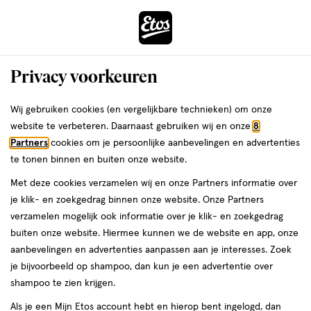
ga
Voor 22:00 uur besteld,
morgen in huis
naar
de
Menu
hoofd
Zoeken
Privacy voorkeuren
content
›
›
ga
Interactie
naar
Wij gebruiken cookies (en vergelijkbare technieken) om onze
Je
Aanbiedingen
met
de
website te verbeteren. Daarnaast gebruiken wij en onze
8
bent
Aanbiedingen
dit
zoekbalk
Partners
cookies om je persoonlijke aanbevelingen en advertenties
ers
Weleda
hier:
veld
ga
te tonen binnen en buiten onze website.
opent
naar
Acties per categorie
Tijdelijke Top Deals
Populaire producten
T
Met deze cookies verzamelen wij en onze Partners informatie over
een
de
je klik- en zoekgedrag binnen onze website. Onze Partners
volledig
footer
verzamelen mogelijk ook informatie over je klik- en zoekgedrag
venster
buiten onze website. Hiermee kunnen we de website en app, onze
met
aanbevelingen en advertenties aanpassen aan je interesses. Zoek
geavanceerde
je bijvoorbeeld op shampoo, dan kun je een advertentie over
zoekopties
Filteren
(6)
Sorteer
1
shampoo te zien krijgen.
Als je een Mijn Etos account hebt en hierop bent ingelogd, dan