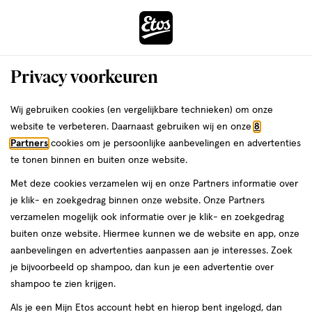
ga
Voor 22:00 uur besteld,
morgen in huis
naar
de
Menu
hoofd
Zoeken
Privacy voorkeuren
content
›
›
ga
Interactie
naar
Wij gebruiken cookies (en vergelijkbare technieken) om onze
Zóóómerdeals bij Etos!
Shop nu
met
de
website te verbeteren. Daarnaast gebruiken wij en onze
8
dit
zoekbalk
Partners
cookies om je persoonlijke aanbevelingen en advertenties
ers
Weleda
Je
Maag & Darm
veld
ga
te tonen binnen en buiten onze website.
bent
Lintworm: zo kan je
opent
naar
hier:
Met deze cookies verzamelen wij en onze Partners informatie over
een
de
herkennen je of je er één
je klik- en zoekgedrag binnen onze website. Onze Partners
volledig
footer
verzamelen mogelijk ook informatie over je klik- en zoekgedrag
venster
hebt!
buiten onze website. Hiermee kunnen we de website en app, onze
met
aanbevelingen en advertenties aanpassen aan je interesses. Zoek
geavanceerde
je bijvoorbeeld op shampoo, dan kun je een advertentie over
zoekopties
shampoo te zien krijgen.
Etos
Als je een Mijn Etos account hebt en hierop bent ingelogd, dan