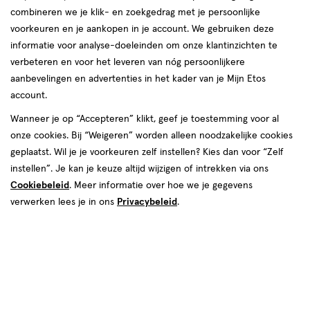
Laatste update
05 maart 2025
combineren we je klik- en zoekgedrag met je persoonlijke
voorkeuren en je aankopen in je account. We gebruiken deze
Heb je wel eens gehoord van een platte worm
informatie voor analyse-doeleinden om onze klantinzichten te
die in je darmen leeft? Het klinkt misschien heel
verbeteren en voor het leveren van nóg persoonlijkere
vies, maar het is genoeg mensen overkomen:
aanbevelingen en advertenties in het kader van je Mijn Etos
account.
een lintworm. Gelukkig is een lintworm niet iets
heel ernstigs en is het goed te behandelen. Na
Wanneer je op “Accepteren” klikt, geef je toestemming voor al
onze cookies. Bij “Weigeren” worden alleen noodzakelijke cookies
het lezen van dit artikel weet je alles wat je
geplaatst. Wil je je voorkeuren zelf instellen? Kies dan voor “Zelf
moet weten over een lintworm!
instellen”. Je kan je keuze altijd wijzigen of intrekken via ons
Cookiebeleid
. Meer informatie over hoe we je gegevens
verwerken lees je in ons
Privacybeleid
.