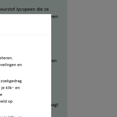
eurstof lycopeen die ze
f die tegelijkertijd ook een
aardige stoffen die in
eteren.
een normale spierfunctie en
evelingen en
t andere kaliumrijke
n zoekgedrag
je klik- en
ze
eeld op
vitamine A. Vitamine A draagt
erking van het