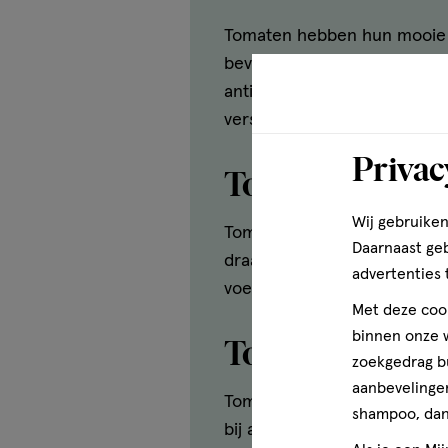
Tomaten hebben hun mooie r
bevatten. Andere rode vrucht
antioxidant is. Lycopeen beh
verschillende groenten en fr
Privac
Tomaten bevatt
Wij gebruiken
Tomaten kunnen bijdragen aa
Daarnaast ge
draagt bij aan de instandh
advertenties 
voedingsmiddelen voor een g
Met deze cook
binnen onze w
Tomaten bevatt
zoekgedrag b
aanbevelingen
Tomaten bevatten het stofje 
shampoo, dan 
bij aan het behoud van een