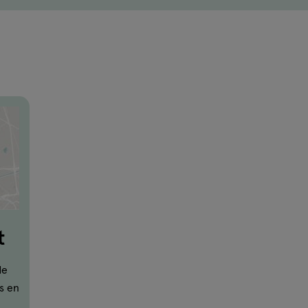
t
de
s en