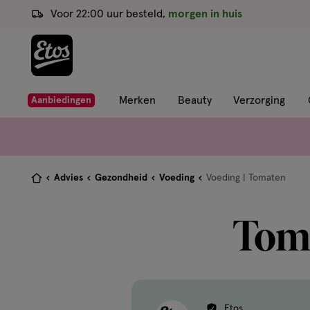
ga
Voor 22:00 uur besteld,
morgen in huis
naar
de
hoofd
content
ga
Merken
Beauty
Verzorging
Aanbiedingen
naar
de
zoekbalk
ga
Je
Advies
Gezondheid
Voeding
Voeding | Tomaten
naar
bent
de
hier:
Toma
footer
Etos