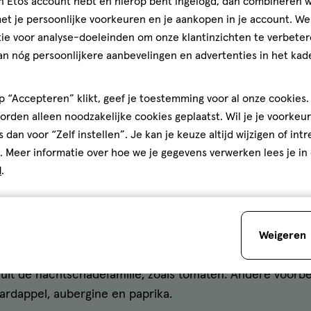
jn Etos account hebt en hierop bent ingelogd, dan combineren w
toevoeging aan je dagelijkse voeding dus! teen verbete
t je persoonlijke voorkeuren en je aankopen in je account. W
 (gezond)
vet
.
ie voor analyse-doeleinden om onze klantinzichten te verbeter
an nóg persoonlijkere aanbevelingen en advertenties in het kade
n heel veel water
 “Accepteren” klikt, geef je toestemming voor al onze cookies. 
rden alleen noodzakelijke cookies geplaatst. Wil je je voorkeur
r liefst 95% uit water bestaan? Dat maakt ze niet alleen
s dan voor “Zelf instellen”. Je kan je keuze altijd wijzigen of int
. Meer informatie over hoe we je gegevens verwerken lees je in
jgen. Daarnaast is het een heerlijke, lichte keuze voor in
d
.
me dagen zijn tomaten een lekkere verfrissende keuze!
familie van de nachtschade
Weigeren
ordelen die tomaten kunnen bieden, is het raadzaam om 
 uit de nachtschadefamilie, zoals tomaten. Andere voorbe
ardappel, aubergine en paprika.