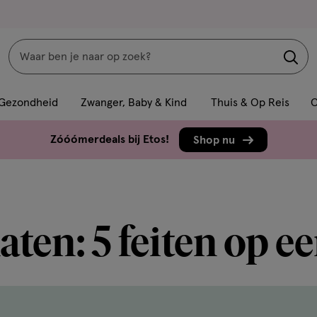
Zoeken
Interactie
met
Gezondheid
Zwanger, Baby & Kind
Thuis & Op Reis
C
dit
veld
Zóóómerdeals bij Etos!
Shop nu
opent
een
volledig
venster
ten: 5 feiten op een
met
geavanceerde
zoekopties