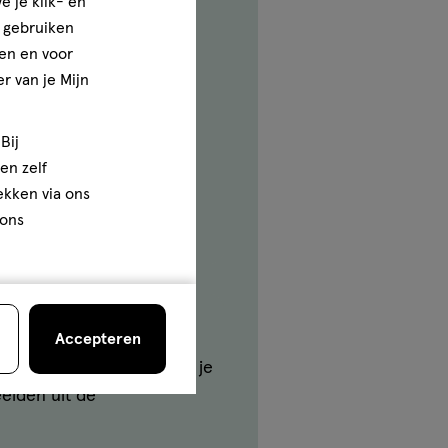
e je klik- en
rt als je het combineert
e gebruiken
en en voor
r van je Mijn
Bij
en zelf
 fris, maar ook een goede
rekken via ons
 ons
 salades, soepen of als
Accepteren
ze met mate te eten als je
elden uit de