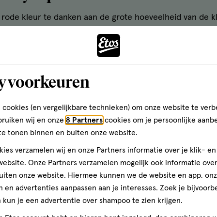
ode kleur te danken aan de grote hoeveelheid van de kl
en bevatten deze kleurstof ook. Lycopeen is een kleursto
oort tot de groep van carotenoïden, een familie van plant
uitsoorten te vinden is.
y voorkeuren
en kalium
 cookies (en vergelijkbare technieken) om onze website te verb
n je dagelijkse inname van kalium. Kalium ondersteunt 
bruiken wij en onze
8 Partners
cookies om je persoonlijke aanb
ouding van een normale bloeddruk. Combineer tomaten me
te tonen binnen en buiten onze website.
evarieerd dieet.
ies verzamelen wij en onze Partners informatie over je klik- e
ebsite. Onze Partners verzamelen mogelijk ook informatie over 
en bètacaroteen
uiten onze website. Hiermee kunnen we de website en app, on
 en advertenties aanpassen aan je interesses. Zoek je bijvoorb
bètacaroteen. In je lichaam wordt dit stofje omgezet in 
kun je een advertentie over shampoo te zien krijgen.
 normaal gezichtsvermogen en ondersteunt de normale w