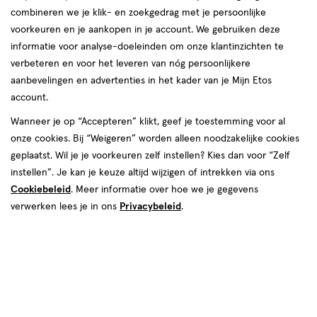
Laatste update
20 januari 2025
combineren we je klik- en zoekgedrag met je persoonlijke
voorkeuren en je aankopen in je account. We gebruiken deze
Je gaat door je enkel en au, wat een pijn! Je
informatie voor analyse-doeleinden om onze klantinzichten te
hebt je enkel verzwikt. Een ongeluk zit nu
verbeteren en voor het leveren van nóg persoonlijkere
eenmaal in een klein hoekje. Gelukkig is een
aanbevelingen en advertenties in het kader van je Mijn Etos
account.
verzwikking niet ernstig, maar deze vereist wel
tijd om te herstellen. Wil je weten hoe je je
Wanneer je op “Accepteren” klikt, geef je toestemming voor al
onze cookies. Bij “Weigeren” worden alleen noodzakelijke cookies
enkel goed kan ondersteunen? Lees dan
geplaatst. Wil je je voorkeuren zelf instellen? Kies dan voor “Zelf
verder!
instellen”. Je kan je keuze altijd wijzigen of intrekken via ons
Cookiebeleid
. Meer informatie over hoe we je gegevens
verwerken lees je in ons
Privacybeleid
.