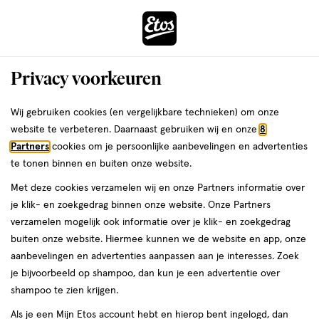
ga
Voor 22:00 uur besteld, maandag in huis
naar
de
Menu
hoofd
Zoeken
Privacy voorkeuren
content
›
›
ga
Interactie
naar
Wij gebruiken cookies (en vergelijkbare technieken) om onze
Zóóómerdeals bij Etos!
Shop nu
met
de
website te verbeteren. Daarnaast gebruiken wij en onze
8
dit
zoekbalk
Partners
cookies om je persoonlijke aanbevelingen en advertenties
ers
Weleda
Je
Bewegen
veld
ga
te tonen binnen en buiten onze website.
bent
Verzwikte of verstuikte
opent
naar
hier:
Met deze cookies verzamelen wij en onze Partners informatie over
een
de
enkel: gaat het vanzelf
je klik- en zoekgedrag binnen onze website. Onze Partners
volledig
footer
verzamelen mogelijk ook informatie over je klik- en zoekgedrag
venster
over?
buiten onze website. Hiermee kunnen we de website en app, onze
met
aanbevelingen en advertenties aanpassen aan je interesses. Zoek
geavanceerde
je bijvoorbeeld op shampoo, dan kun je een advertentie over
zoekopties
shampoo te zien krijgen.
Etos
Als je een Mijn Etos account hebt en hierop bent ingelogd, dan