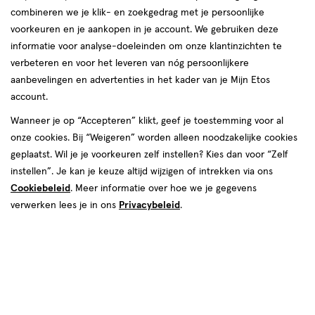
Drink je graag thee? Je bent niet de enige! Thee
combineren we je klik- en zoekgedrag met je persoonlijke
is na water de meest gedronken drank ter
voorkeuren en je aankopen in je account. We gebruiken deze
informatie voor analyse-doeleinden om onze klantinzichten te
wereld. Er zijn veel verschillende soorten thee,
verbeteren en voor het leveren van nóg persoonlijkere
en groene thee is een van de bekendste. Maar
aanbevelingen en advertenties in het kader van je Mijn Etos
wat is groene thee precies? En is het gezond?
account.
Wij vertellen je er alles over in dit artikel!
Wanneer je op “Accepteren” klikt, geef je toestemming voor al
onze cookies. Bij “Weigeren” worden alleen noodzakelijke cookies
geplaatst. Wil je je voorkeuren zelf instellen? Kies dan voor “Zelf
instellen”. Je kan je keuze altijd wijzigen of intrekken via ons
Cookiebeleid
. Meer informatie over hoe we je gegevens
verwerken lees je in ons
Privacybeleid
.