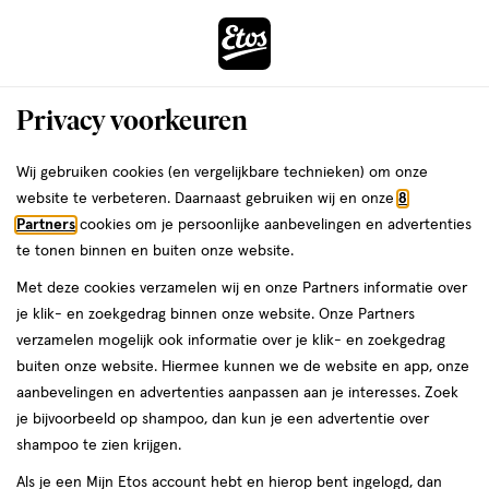
ga
Voor 22:00 uur besteld,
morgen in huis
naar
de
Menu
hoofd
Zoeken
Privacy voorkeuren
content
›
ga
Interactie
naar
Wij gebruiken cookies (en vergelijkbare technieken) om onze
mooi voor je gezondheid
Ontdek ons assortiment
met
de
website te verbeteren. Daarnaast gebruiken wij en onze
8
dit
zoekbalk
Partners
cookies om je persoonlijke aanbevelingen en advertenties
da
Je
Voeding
veld
ga
te tonen binnen en buiten onze website.
bent
De voordelen van groene
opent
naar
hier:
Met deze cookies verzamelen wij en onze Partners informatie over
een
de
thee
je klik- en zoekgedrag binnen onze website. Onze Partners
volledig
footer
verzamelen mogelijk ook informatie over je klik- en zoekgedrag
venster
buiten onze website. Hiermee kunnen we de website en app, onze
met
aanbevelingen en advertenties aanpassen aan je interesses. Zoek
geavanceerde
je bijvoorbeeld op shampoo, dan kun je een advertentie over
zoekopties
Etos
shampoo te zien krijgen.
Laatste update
08 mei 2025
Als je een Mijn Etos account hebt en hierop bent ingelogd, dan