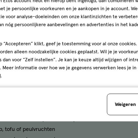
jn Etos account hebt en hierop bent ingelogd, dan combineren w
en, mineralen en vezels
t je persoonlijke voorkeuren en je aankopen in je account. W
avocado, olijfolie of noten
ie voor analyse-doeleinden om onze klantinzichten te verbeter
an nóg persoonlijkere aanbevelingen en advertenties in het kade
gezond avondeten bij een kat
 “Accepteren” klikt, geef je toestemming voor al onze cookies. 
rden alleen noodzakelijke cookies geplaatst. Wil je je voorkeur
ond al een stuk beter dan toen je wakker werd. Om deze br
s dan voor “Zelf instellen”. Je kan je keuze altijd wijzigen of int
altijd met veel gezonde voedingsstoffen. Combineer vol
. Meer informatie over hoe we je gegevens verwerken lees je in
e vetten. Een makkelijke en lekkere optie is bijvoorbeeld 
d
.
jezelf er niet toe zetten om te gaan koken? Wees dan voora
t tapenade of pesto en een bakje snoepgroenten is ook p
Weigeren
oor:
 zoals zilvervliesrijst, volkoren pasta of volkoren couscou
ip, tofu of peulvruchten