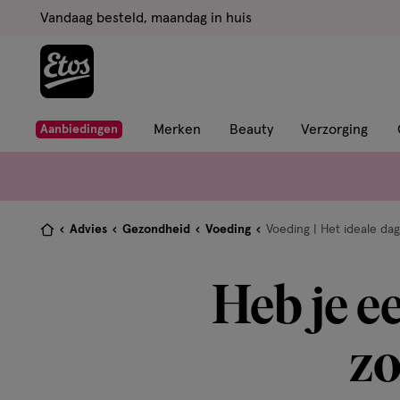
ga
Vandaag besteld, maandag in huis
naar
de
hoofd
content
ga
Merken
Beauty
Verzorging
Aanbiedingen
naar
de
zoekbalk
ga
Je
Advies
Gezondheid
Voeding
Voeding | Het ideale d
naar
bent
de
hier:
Heb je e
footer
zo