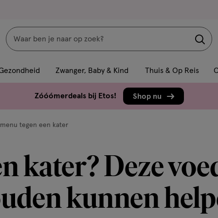
Zoeken
Interactie
met
Gezondheid
Zwanger, Baby & Kind
Thuis & Op Reis
C
dit
veld
Zóóómerdeals bij Etos!
Shop nu
opent
een
agmenu tegen een kater
volledig
venster
en kater? Deze voe
met
geavanceerde
zoekopties
uden kunnen hel