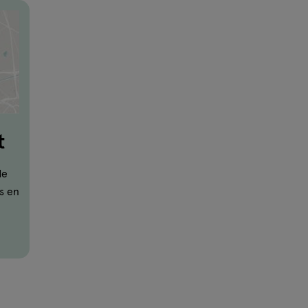
t
de
s en