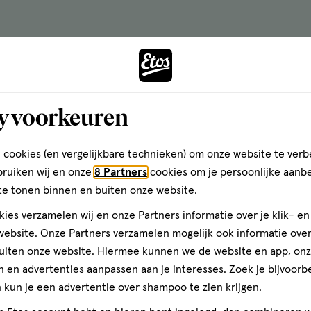
oedzame lunch bij een kater
langrijk om te kiezen voor een voedzame combinatie van 
y voorkeuren
 een vette hap, zoals pizza of chips. Toch is het beter om
ducten, zoals volkorenbrood, een volkoren wrap of zilverv
toe. Denk bijvoorbeeld aan mager vlees, vis, ei, of een pl
 cookies (en vergelijkbare technieken) om onze website te verb
h. Vul je maaltijd aan met groenten voor vitaminen, miner
bruiken wij en onze
8 Partners
cookies om je persoonlijke aanb
n, zoals avocado, olijfolie of noten. Let er ook bij je l
te tonen binnen en buiten onze website.
ies verzamelen wij en onze Partners informatie over je klik- e
ebsite. Onze Partners verzamelen mogelijk ook informatie over 
uiten onze website. Hiermee kunnen we de website en app, on
ls brood, wraps of zilvervliesrijst
 en advertenties aanpassen aan je interesses. Zoek je bijvoorb
kun je een advertentie over shampoo te zien krijgen.
 zoals mager vlees, vis, peulvruchten, tofu of tempeh