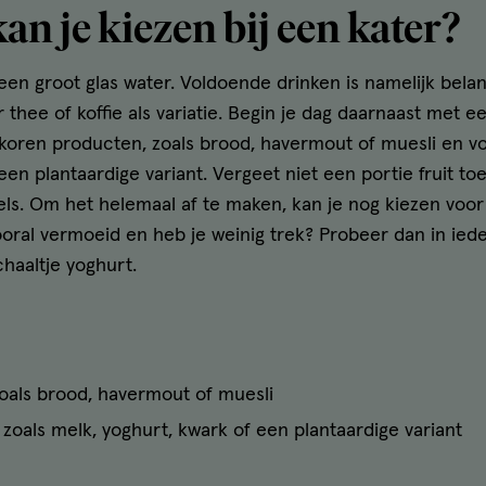
an je kiezen bij een kater?
een groot glas water. Voldoende drinken is namelijk belan
 thee of koffie als variatie. Begin je dag daarnaast met e
koren producten, zoals brood, havermout of muesli en v
een plantaardige variant. Vergeet niet een portie fruit to
els. Om het helemaal af te maken, kan je nog kiezen voo
ooral vermoeid en heb je weinig trek? Probeer dan in ieder
chaaltje yoghurt.
oals brood, havermout of muesli
 zoals melk, yoghurt, kwark of een plantaardige variant