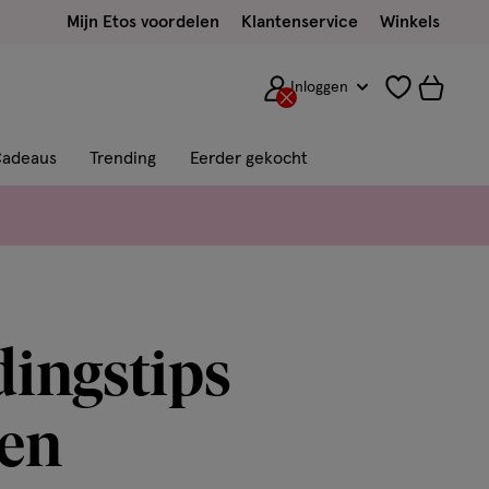
Mijn Etos voordelen
Klantenservice
Winkels
Inloggen
adeaus
Trending
Eerder gekocht
dingstips
pen