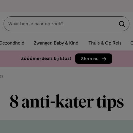
Zoeken
Interactie
met
Gezondheid
Zwanger, Baby & Kind
Thuis & Op Reis
C
dit
veld
Zóóómerdeals bij Etos!
Shop nu
opent
een
ps
volledig
venster
8 anti-kater tips
met
geavanceerde
zoekopties