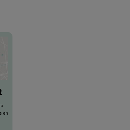
t
de
s en