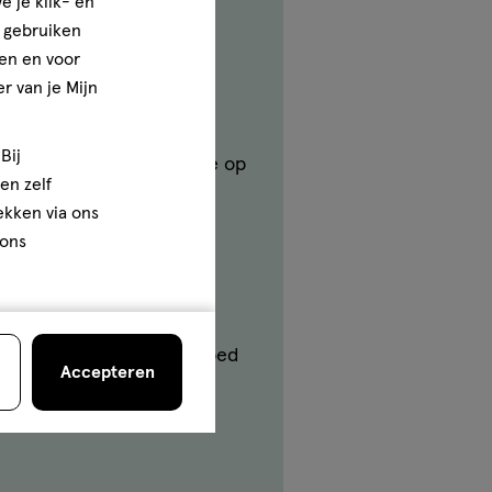
e je klik- en
e gebruiken
en en voor
r van je Mijn
okt. Bovendien zorgt roken
Bij
te en doe een extra dansje op
en zelf
rekken via ons
 ons
daarom voor dat je goed
 dus sluit je gordijnen goed
Accepteren