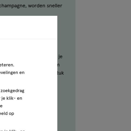
s champagne, worden sneller
 lever speelt daarbij een
alcohol te snel gaat, kan je
lijk een kater. Doe daarom
eteren.
evelingen en
d je de volgende dag een stuk
n zoekgedrag
je klik- en
ze
eeld op
 glas alcohol. Probeer
je genoeg hebt gehad en