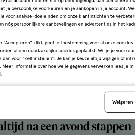
jn Etos account hebt en hierop bent ingelogd, dan combineren w
 bij te houden.
t je persoonlijke voorkeuren en je aankopen in je account. W
sigaretten over
ie voor analyse-doeleinden om onze klantinzichten te verbeter
an nóg persoonlijkere aanbevelingen en advertenties in het kade
meer kans hebt op een kater als je tijdens het drinken ro
 “Accepteren” klikt, geef je toestemming voor al onze cookies. 
 ergere kater. Blijf dit weekend dus weg uit de rookruim
rden alleen noodzakelijke cookies geplaatst. Wil je je voorkeur
s dan voor “Zelf instellen”. Je kan je keuze altijd wijzigen of int
. Meer informatie over hoe we je gegevens verwerken lees je in
oor een goede nachtrust
d
.
aam rust nodig om te herstellen van de alcohol. Zorg er 
 Vooral onderbroken slaap vergroot je kans op een kater,
Weigeren
 en een slaapmasker op voor een goede nachtrust.
 altijd na een avond stappen