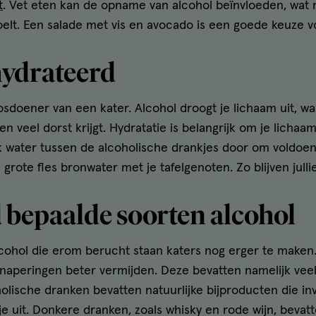
t
. Vet eten kan de opname van alcohol beïnvloeden, wat 
oelt. Een salade met vis en avocado is een goede keuze v
ehydrateerd
osdoener van een kater. Alcohol droogt je lichaam uit, w
en veel dorst krijgt. Hydratatie is belangrijk om je licha
k water tussen de alcoholische drankjes door om voldoen
 grote fles bronwater met je tafelgenoten. Zo blijven jull
d bepaalde soorten alcohol
alcohol die erom berucht staan katers nog erger te maken
naperingen beter vermijden. Deze bevatten namelijk veela
lische dranken bevatten natuurlijke bijproducten die i
je uit. Donkere dranken, zoals whisky en rode wijn, beva