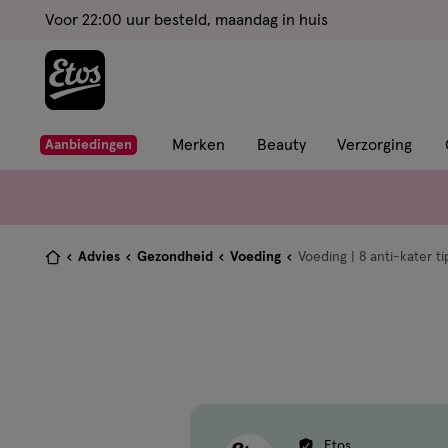
ga
Voor 22:00 uur besteld, maandag in huis
naar
de
hoofd
content
ga
Merken
Beauty
Verzorging
Aanbiedingen
naar
de
zoekbalk
ga
Je
Advies
Gezondheid
Voeding
Voeding | 8 anti-kater ti
naar
bent
de
hier:
footer
Etos