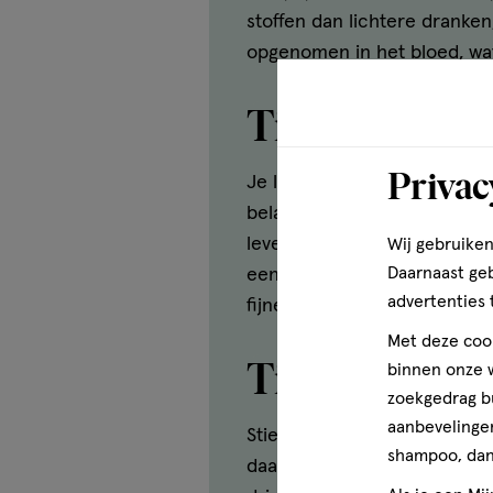
stoffen dan lichtere dranke
opgenomen in het bloed, wat
Tip 4: drink ni
Privac
Je lichaam heeft gemiddeld 
belangrijke rol, omdat die e
lever de alcohol in je licha
Wij gebruiken
Daarnaast ge
eens wat langer over je glaa
advertenties 
fijner wakker.
Met deze cook
Tip 5: drink 
binnen onze w
zoekgedrag b
aanbevelingen
Stiekem weten we natuurlijk 
shampoo, dan 
daarom eens wat minder te d