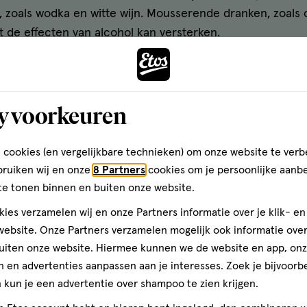
n, zoals wodka en witte wijn. Mousserende dranken, zoal
 de effecten van alcohol kan versterken.
et te snel
y voorkeuren
anderhalf uur nodig om een glas alcohol te verwerken. Je
nzymen levert die de alcohol afbreken. Als de toevoer van 
am niet snel genoeg verwerken. Hierdoor ontstaat uiteinde
 cookies (en vergelijkbare technieken) om onze website te verb
bruiken wij en onze
8 Partners
cookies om je persoonlijke aanb
sje wijn of bier. Zo geniet je meer van je drankje en wor
te tonen binnen en buiten onze website.
ies verzamelen wij en onze Partners informatie over je klik- e
met mate
ebsite. Onze Partners verzamelen mogelijk ook informatie over 
uiten onze website. Hiermee kunnen we de website en app, on
 en advertenties aanpassen aan je interesses. Zoek je bijvoorb
allemaal dat de kans op een kater toeneemt bij elk extra
kun je een advertentie over shampoo te zien krijgen.
rinken. Stop met drinken wanneer je het idee hebt dat 