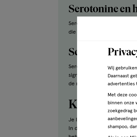
Serotonine en
Serotonine wordt ook wel h
die je stemming beïnvloeden
Privac
Serotonine en e
Serotonine beïnvloedt je ee
Wij gebruiken
signalen voor honger en verz
Daarnaast ge
de neuronen die de eetlust 
advertenties 
Met deze cook
Kan je het se
binnen onze w
zoekgedrag b
aanbevelingen
Je lichaam maakt serotonine 
shampoo, dan 
In de hersenen wordt trypto