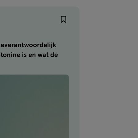
edeverantwoordelijk
otonine is en wat de