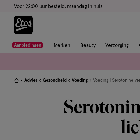
ga
Voor 22:00 uur besteld, maandag in huis
naar
de
hoofd
content
ga
Merken
Beauty
Verzorging
Aanbiedingen
naar
de
zoekbalk
ga
Je
Advies
Gezondheid
Voeding
Voeding | Serotonine v
naar
bent
de
hier:
Serotonine
footer
li