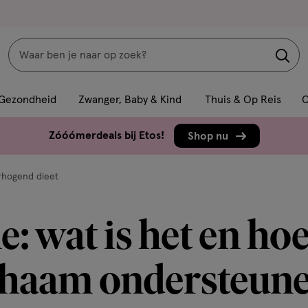
Zoeken
Interactie
met
Gezondheid
Zwanger, Baby & Kind
Thuis & Op Reis
C
dit
veld
Zóóómerdeals bij Etos!
Shop nu
opent
een
erhogend dieet
volledig
venster
: wat is het en hoe
met
geavanceerde
zoekopties
chaam ondersteun