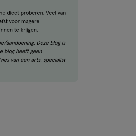
ine dieet proberen. Veel van
iefst voor magere
nnen te krijgen.
ie/aandoening. Deze blog is
ze blog heeft geen
ies van een arts, specialist