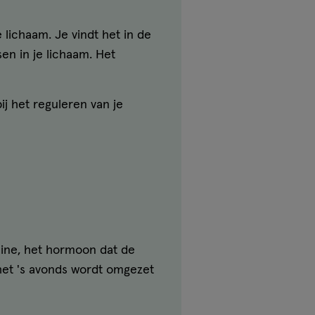
 lichaam. Je vindt het in de
en in je lichaam. Het
j het reguleren van je
onine, het hormoon dat de
 het 's avonds wordt omgezet