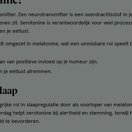
mitter. Een neurotransmitter is een overdrachtsstof in je
enen zit. Serotonine is verantwoordelijk voor veel process
n je eetlust.
t omgezet in melatonine, wat een onmisbare rol speelt bi
n van positieve invloed op je humeur zijn.
n je eetlust afremmen.
laap
rijke rol in slaapregulatie door als voorloper van melat
rdag helpt serotonine bij alertheid en stemming, terwijl
id te bevorderen.