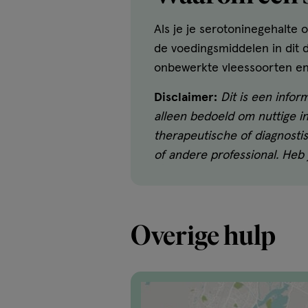
Als je je serotoninegehalte 
de voedingsmiddelen in dit di
onbewerkte vleessoorten en 
Disclaimer:
Dit is een info
alleen bedoeld om nuttige i
therapeutische of diagnostis
of andere professional. Heb
Overige hulp