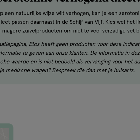
op een natuurlijke wijze wilt verhogen, kan je een seroton
eet passen daarnaast in de Schijf van Vijf. Kies wel het l
magere zuivelproducten om niet te veel verzadigd vet bi
rmatiepagina, Etos heeft geen producten voor deze indicat
nformatie te geven aan onze klanten. De informatie in de
che waarde en is niet bedoeld als vervanging voor het adv
 je medische vragen? Bespreek die dan met je huisarts.