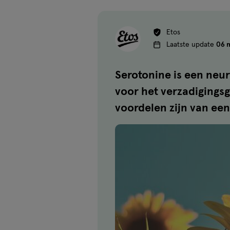
Etos
Laatste update
06 
Serotonine is een neur
voor het verzadigingsge
voordelen zijn van een