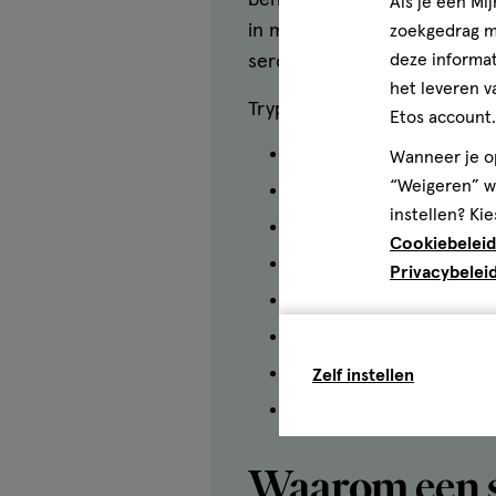
behulp van enzymen en vitam
Als je een Mi
in melatonine), lichaamsbew
zoekgedrag me
deze informat
serotonine productie onder
het leveren v
Tryptofaanrijke voeding is o
Etos account.
vlees
Wanneer je op
“Weigeren” wo
melk
instellen? Kie
bananen
Cookiebeleid
vis
Privacybelei
eieren
kaas
Zelf instellen
avocado
peulvruchten, noten 
Waarom een s