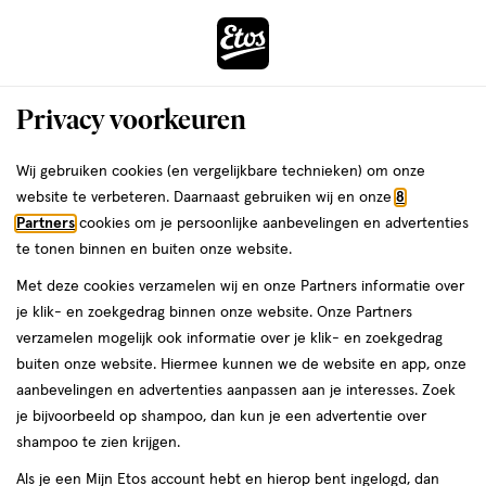
ga
Voor 22:00 uur besteld, maandag in huis
naar
de
Menu
hoofd
Zoeken
Privacy voorkeuren
content
›
›
ga
Interactie
naar
Wij gebruiken cookies (en vergelijkbare technieken) om onze
Je
Assortiment
met
de
website te verbeteren. Daarnaast gebruiken wij en onze
8
bent
Assortiment Groen
dit
zoekbalk
Partners
cookies om je persoonlijke aanbevelingen en advertenties
ers
Weleda
hier:
veld
ga
te tonen binnen en buiten onze website.
opent
naar
Met deze cookies verzamelen wij en onze Partners informatie over
een
de
je klik- en zoekgedrag binnen onze website. Onze Partners
volledig
footer
verzamelen mogelijk ook informatie over je klik- en zoekgedrag
venster
buiten onze website. Hiermee kunnen we de website en app, onze
met
aanbevelingen en advertenties aanpassen aan je interesses. Zoek
Filteren
(89)
Sorteer
1
geavanceerde
je bijvoorbeeld op shampoo, dan kun je een advertentie over
zoekopties
shampoo te zien krijgen.
Groen
Als je een Mijn Etos account hebt en hierop bent ingelogd, dan