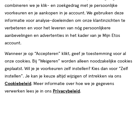
combineren we je klik- en zoekgedrag met je persoonlijke
voorkeuren en je aankopen in je account. We gebruiken deze
producten
informatie voor analyse-doeleinden om onze klantinzichten te
toevoegen
toevoegen
verbeteren en voor het leveren van nóg persoonlijkere
aan
aan
aanbevelingen en advertenties in het kader van je Mijn Etos
verlanglijst
verlanglijst
account.
Wanneer je op “Accepteren” klikt, geef je toestemming voor al
onze cookies. Bij “Weigeren” worden alleen noodzakelijke cookies
geplaatst. Wil je je voorkeuren zelf instellen? Kies dan voor “Zelf
instellen”. Je kan je keuze altijd wijzigen of intrekken via ons
Cookiebeleid
. Meer informatie over hoe we je gegevens
€ 6.69
6
.
€ 10.99
10
.
69
99
0-6
2
6 stuks
verwerken lees je in ons
Privacybeleid
.
0-
maanden
stuks
Interprox Plus Micro Ragers
6
Difrax LOVI Prime Fopspeen 0-
Groen PHD 1.1 mm 6 stuks
maanden,
6M Coconut/Pistachio 2 stuks
Toevoegen
Toevoegen
1
1
verhoog aantal met één
,
Bijna uitverkocht!
verhoog aanta
Er zi