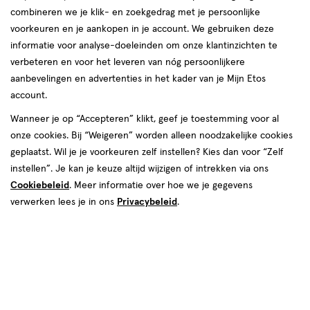
combineren we je klik- en zoekgedrag met je persoonlijke
Blond
voorkeuren en je aankopen in je account. We gebruiken deze
informatie voor analyse-doeleinden om onze klantinzichten te
producten
verbeteren en voor het leveren van nóg persoonlijkere
1+1
1+1
aanbevelingen en advertenties in het kader van je Mijn Etos
toevoegen
toevoegen
gratis
gratis
account.
aan
aan
verlanglijst
verlanglijst
Wanneer je op “Accepteren” klikt, geef je toestemming voor al
onze cookies. Bij “Weigeren” worden alleen noodzakelijke cookies
geplaatst. Wil je je voorkeuren zelf instellen? Kies dan voor “Zelf
instellen”. Je kan je keuze altijd wijzigen of intrekken via ons
Cookiebeleid
. Meer informatie over hoe we je gegevens
verwerken lees je in ons
Privacybeleid
.
€ 13.99
13
.
€ 20.99
20
.
99
99
75
spray
1
crème
spray
crème
ML
stuk
L'Oréal Paris Magic Retouch
L'Oréal Paris Excellence Crème
Camouflerende Uitgroeispray 5
Verzorgende Kleuring 9 Zeer
Middenblond 75 ML
Licht Blond
+4
+13
Toevoegen
Toevoegen