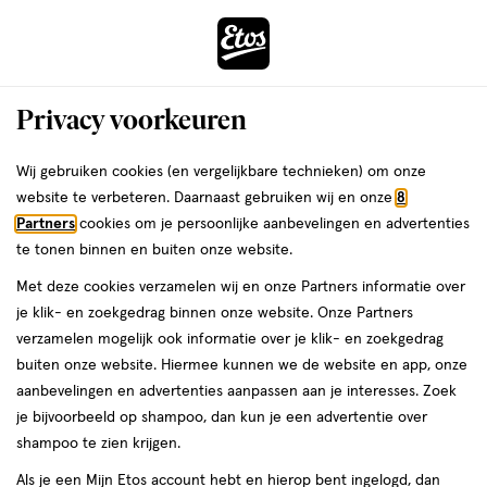
ga
Voor 22:00 uur besteld,
morgen in huis
naar
de
Menu
hoofd
Zoeken
Privacy voorkeuren
content
›
›
ga
Interactie
naar
Wij gebruiken cookies (en vergelijkbare technieken) om onze
Je
Verzorging
Haarverzorging
Haarverf
met
de
website te verbeteren. Daarnaast gebruiken wij en onze
8
bent
Haarverf Blond
dit
zoekbalk
Partners
cookies om je persoonlijke aanbevelingen en advertenties
ers
Weleda
hier:
veld
ga
te tonen binnen en buiten onze website.
opent
naar
Permanente haarverf
Semi-permanent haarverf
Uitgroei haark
Met deze cookies verzamelen wij en onze Partners informatie over
een
de
je klik- en zoekgedrag binnen onze website. Onze Partners
volledig
footer
verzamelen mogelijk ook informatie over je klik- en zoekgedrag
venster
buiten onze website. Hiermee kunnen we de website en app, onze
met
aanbevelingen en advertenties aanpassen aan je interesses. Zoek
geavanceerde
je bijvoorbeeld op shampoo, dan kun je een advertentie over
zoekopties
Filteren
(59)
Sorteer
1
shampoo te zien krijgen.
Als je een Mijn Etos account hebt en hierop bent ingelogd, dan