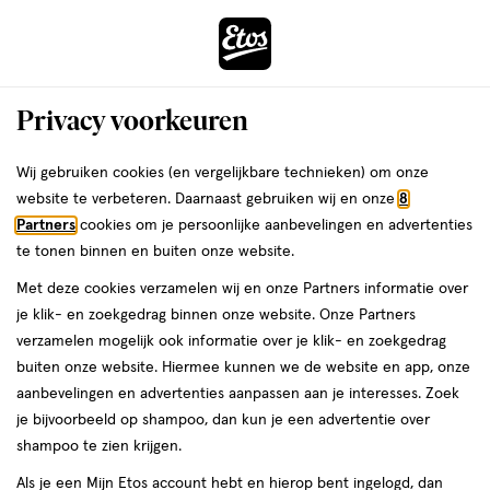
ga
Voor 22:00 uur besteld,
morgen in huis
naar
de
Menu
hoofd
Zoeken
Privacy voorkeuren
content
›
›
ga
Interactie
naar
Wij gebruiken cookies (en vergelijkbare technieken) om onze
Je
Verzorging
Haarverzorging
met
de
website te verbeteren. Daarnaast gebruiken wij en onze
8
bent
Neqi Haarverzorging
dit
zoekbalk
Partners
cookies om je persoonlijke aanbevelingen en advertenties
ers
Weleda
hier:
veld
ga
te tonen binnen en buiten onze website.
opent
naar
Shampoo
Conditioner
Droogshampoo
Haarstyling
Haarverf
Haaro
Met deze cookies verzamelen wij en onze Partners informatie over
een
de
je klik- en zoekgedrag binnen onze website. Onze Partners
volledig
footer
verzamelen mogelijk ook informatie over je klik- en zoekgedrag
venster
buiten onze website. Hiermee kunnen we de website en app, onze
met
aanbevelingen en advertenties aanpassen aan je interesses. Zoek
geavanceerde
je bijvoorbeeld op shampoo, dan kun je een advertentie over
zoekopties
Filteren
(8)
Sorteer
1
shampoo te zien krijgen.
Als je een Mijn Etos account hebt en hierop bent ingelogd, dan