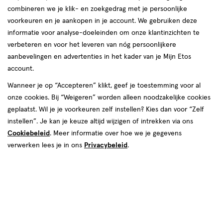
combineren we je klik- en zoekgedrag met je persoonlijke
Neqi
voorkeuren en je aankopen in je account. We gebruiken deze
informatie voor analyse-doeleinden om onze klantinzichten te
producten
verbeteren en voor het leveren van nóg persoonlijkere
aanbevelingen en advertenties in het kader van je Mijn Etos
toevoegen
toevoegen
account.
aan
aan
verlanglijst
verlanglijst
Wanneer je op “Accepteren” klikt, geef je toestemming voor al
onze cookies. Bij “Weigeren” worden alleen noodzakelijke cookies
geplaatst. Wil je je voorkeuren zelf instellen? Kies dan voor “Zelf
instellen”. Je kan je keuze altijd wijzigen of intrekken via ons
Cookiebeleid
. Meer informatie over hoe we je gegevens
verwerken lees je in ons
Privacybeleid
.
€ 12.99
12
.
€ 15.99
15
.
99
99
180
spray
180 ML
spray
GR
Neqi Diamond Glass Ultimate
Neqi Diamond Glass All Hair
Styling Spray 180 ML
Haarspray 180 ML
Toevoegen
Toevoegen
1
1
verhoog aantal met één
,
Bijna uitverkocht!
verhoog aanta
Er zi