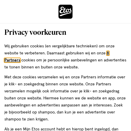
ga
Voor 22:00 uur besteld,
morgen in huis
naar
de
Menu
hoofd
Zoeken
Privacy voorkeuren
content
›
›
ga
Interactie
naar
Wij gebruiken cookies (en vergelijkbare technieken) om onze
Je
Verzorging
Lichaamsverzorging
Handverzorging
met
de
website te verbeteren. Daarnaast gebruiken wij en onze
8
bent
Handverzorging
dit
zoekbalk
Partners
cookies om je persoonlijke aanbevelingen en advertenties
ers
Weleda
hier:
veld
ga
te tonen binnen en buiten onze website.
opent
naar
Handgel
Handzeep
Handcrème
Nagelknippers
Nagelvijlen
Met deze cookies verzamelen wij en onze Partners informatie over
een
de
je klik- en zoekgedrag binnen onze website. Onze Partners
volledig
footer
verzamelen mogelijk ook informatie over je klik- en zoekgedrag
venster
buiten onze website. Hiermee kunnen we de website en app, onze
met
aanbevelingen en advertenties aanpassen aan je interesses. Zoek
geavanceerde
je bijvoorbeeld op shampoo, dan kun je een advertentie over
zoekopties
Filteren
(209)
Sorteer
shampoo te zien krijgen.
Als je een Mijn Etos account hebt en hierop bent ingelogd, dan