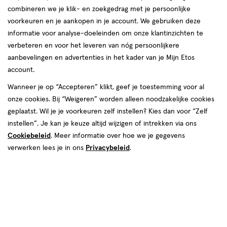
combineren we je klik- en zoekgedrag met je persoonlijke
producten
voorkeuren en je aankopen in je account. We gebruiken deze
2+2
2 voor
toevoegen
toevoegen
informatie voor analyse-doeleinden om onze klantinzichten te
49
gratis
4.
aan
aan
verbeteren en voor het leveren van nóg persoonlijkere
verlanglijst
verlanglijst
aanbevelingen en advertenties in het kader van je Mijn Etos
account.
Wanneer je op “Accepteren” klikt, geef je toestemming voor al
onze cookies. Bij “Weigeren” worden alleen noodzakelijke cookies
geplaatst. Wil je je voorkeuren zelf instellen? Kies dan voor “Zelf
instellen”. Je kan je keuze altijd wijzigen of intrekken via ons
€ 4.35
4
.
€ 2.49
2
.
35
49
Cookiebeleid
. Meer informatie over hoe we je gegevens
250 ML
1000 ML-R
verwerken lees je in ons
Privacybeleid
.
Neutral 0% Parfumvrije
Etos Sensitive Silk Handzeep
Handzeep 250 ML
Navulling 1000 ML
Toevoegen
Toevoegen
4
2
verhoog aantal met één
,
Bijna uitverkocht!
verhoog aanta
Er zi
5 voor