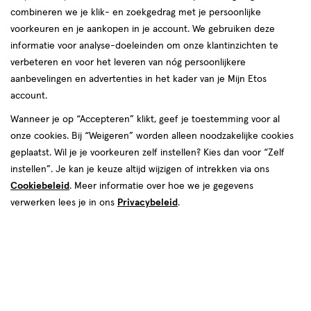
combineren we je klik- en zoekgedrag met je persoonlijke
voorkeuren en je aankopen in je account. We gebruiken deze
producten
informatie voor analyse-doeleinden om onze klantinzichten te
1+1
50%
toevoegen
toevoegen
verbeteren en voor het leveren van nóg persoonlijkere
korting
gratis
aan
aan
aanbevelingen en advertenties in het kader van je Mijn Etos
verlanglijst
verlanglijst
account.
Wanneer je op “Accepteren” klikt, geef je toestemming voor al
onze cookies. Bij “Weigeren” worden alleen noodzakelijke cookies
geplaatst. Wil je je voorkeuren zelf instellen? Kies dan voor “Zelf
instellen”. Je kan je keuze altijd wijzigen of intrekken via ons
Cookiebeleid
. Meer informatie over hoe we je gegevens
van € 15.99 voor € 7.99
7
.
€ 19.99
19
.
15
.
99
99
99
4.5
stick
verwerken lees je in ons
Privacybeleid
1 stuk
.
stick
GR
Max Factor Lipfinity Lip Colour
L'Oréal Paris Color Riche Satin
Lipstick 190 Indulgent
230 Coral Showroom Lippenstift
+18
+21
Toevoegen
Toevoegen
1
2
verhoog aantal met één
,
Bijna uitverkocht!
verhoog aanta
Er zi