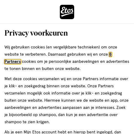
ga
Voor 22:00 uur besteld,
morgen in huis
naar
de
Menu
hoofd
Zoeken
Privacy voorkeuren
content
›
›
ga
Interactie
naar
Wij gebruiken cookies (en vergelijkbare technieken) om onze
Je
Beauty
Make-up
Lipmake-up
Lippenstift
met
de
website te verbeteren. Daarnaast gebruiken wij en onze
8
bent
Lippenstift Roze
dit
zoekbalk
Partners
cookies om je persoonlijke aanbevelingen en advertenties
ers
Weleda
hier:
veld
ga
te tonen binnen en buiten onze website.
opent
naar
Met deze cookies verzamelen wij en onze Partners informatie over
een
de
je klik- en zoekgedrag binnen onze website. Onze Partners
volledig
footer
verzamelen mogelijk ook informatie over je klik- en zoekgedrag
venster
buiten onze website. Hiermee kunnen we de website en app, onze
met
aanbevelingen en advertenties aanpassen aan je interesses. Zoek
Filteren
(93)
Sorteer
1
geavanceerde
je bijvoorbeeld op shampoo, dan kun je een advertentie over
zoekopties
shampoo te zien krijgen.
Roze
Als je een Mijn Etos account hebt en hierop bent ingelogd, dan