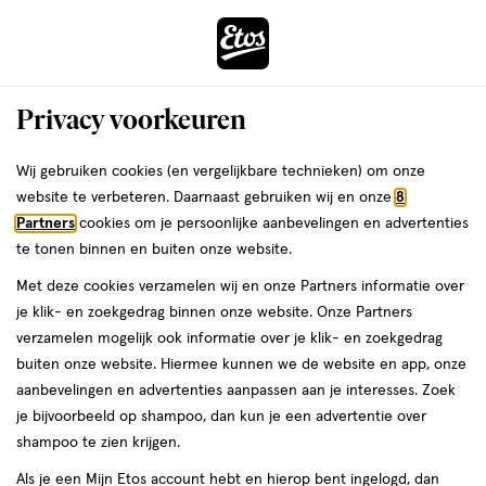
ga
Voor 22:00 uur besteld,
morgen in huis
naar
de
Menu
hoofd
Zoeken
Privacy voorkeuren
content
›
›
ga
Interactie
naar
Wij gebruiken cookies (en vergelijkbare technieken) om onze
Je
Beauty
Make-up
Nagels
met
de
website te verbeteren. Daarnaast gebruiken wij en onze
8
bent
Nagels Rood
dit
zoekbalk
Partners
cookies om je persoonlijke aanbevelingen en advertenties
ers
Weleda
hier:
veld
ga
te tonen binnen en buiten onze website.
opent
naar
Nagellak
Nagelstickers
Nagellak-remover
Nepnagels
Nagel acce
Met deze cookies verzamelen wij en onze Partners informatie over
een
de
je klik- en zoekgedrag binnen onze website. Onze Partners
volledig
footer
verzamelen mogelijk ook informatie over je klik- en zoekgedrag
venster
buiten onze website. Hiermee kunnen we de website en app, onze
met
aanbevelingen en advertenties aanpassen aan je interesses. Zoek
geavanceerde
je bijvoorbeeld op shampoo, dan kun je een advertentie over
zoekopties
Filteren
(42)
Sorteer
1
shampoo te zien krijgen.
Als je een Mijn Etos account hebt en hierop bent ingelogd, dan