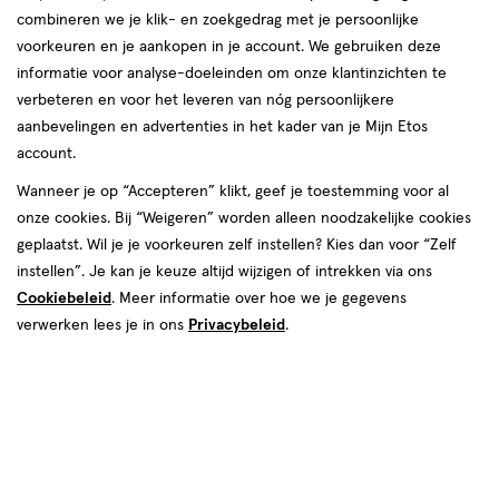
combineren we je klik- en zoekgedrag met je persoonlijke
Rood
voorkeuren en je aankopen in je account. We gebruiken deze
informatie voor analyse-doeleinden om onze klantinzichten te
producten
verbeteren en voor het leveren van nóg persoonlijkere
aanbevelingen en advertenties in het kader van je Mijn Etos
toevoegen
toevoegen
account.
aan
aan
verlanglijst
verlanglijst
Wanneer je op “Accepteren” klikt, geef je toestemming voor al
onze cookies. Bij “Weigeren” worden alleen noodzakelijke cookies
geplaatst. Wil je je voorkeuren zelf instellen? Kies dan voor “Zelf
instellen”. Je kan je keuze altijd wijzigen of intrekken via ons
Cookiebeleid
. Meer informatie over hoe we je gegevens
verwerken lees je in ons
Privacybeleid
.
€ 5.99
5
.
€ 5.99
5
.
99
99
8 GR
lak
8 GR
lak
lak
lak
Rimmel London 60 Seconds
Rimmel London 60 Seconds
SuperShine nagellak 315 Queen
SuperShine nagellak 320 Rapid
Of Tarts 8 ML
Ruby 8 ML
+14
+14
Toevoegen
Toevoegen
1
1
verhoog aantal met één
,
Bijna uitverkocht!
verhoog aanta
Er zi