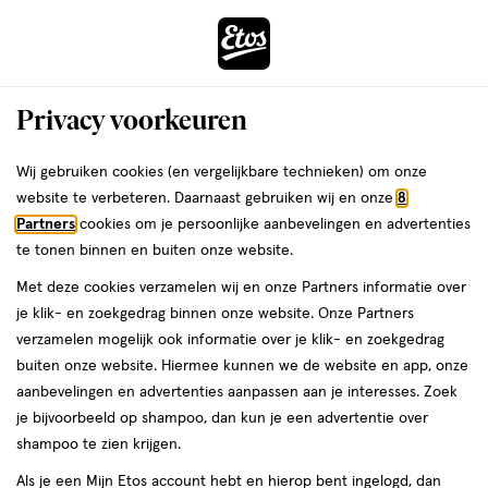
ga
Voor 22:00 uur besteld, maandag in huis
naar
de
Menu
hoofd
Zoeken
Privacy voorkeuren
content
›
›
ga
Interactie
naar
Wij gebruiken cookies (en vergelijkbare technieken) om onze
Je
Nagellak
Alles van Essie
met
de
website te verbeteren. Daarnaast gebruiken wij en onze
8
bent
essie Gifts Nagellak Rood 635 Let's
dit
zoekbalk
Partners
cookies om je persoonlijke aanbevelingen en advertenties
ers
Weleda
hier:
veld
ga
Party 13.5 ML
te tonen binnen en buiten onze website.
opent
naar
Met deze cookies verzamelen wij en onze Partners informatie over
een
de
13.5
3.3
13.5 ML
lak
3.3/5
(16)
je klik- en zoekgedrag binnen onze website. Onze Partners
volledig
ML,
footer
van
verzamelen mogelijk ook informatie over je klik- en zoekgedrag
venster
lak
5
buiten onze website. Hiermee kunnen we de website en app, onze
met
toevoegen
sterren
aanbevelingen en advertenties aanpassen aan je interesses. Zoek
geavanceerde
aan
op
je bijvoorbeeld op shampoo, dan kun je een advertentie over
zoekopties
verlanglijst
basis
shampoo te zien krijgen.
van
Als je een Mijn Etos account hebt en hierop bent ingelogd, dan
16