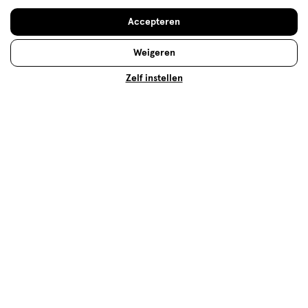
Prijs
Accepteren
Prijs, 1.0 van 5
1.0
Weigeren
Gebruiksgemak
Gebruiksgemak, 5.0 van 5
Zelf instellen
5.0
Behulpzaam?
(
1
)
(
0
)
Melden
Meer laden
Hoe controleren en plaatsen wij reviews?
Advies & Inspiratie