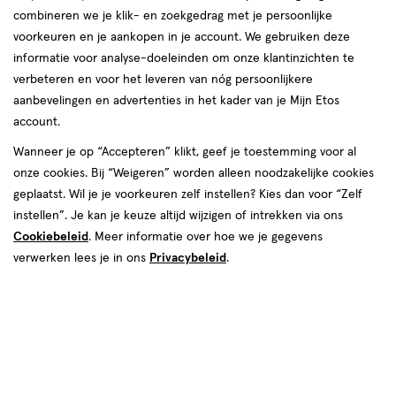
combineren we je klik- en zoekgedrag met je persoonlijke
reviews
voorkeuren en je aankopen in je account. We gebruiken deze
Instellingen aanpassen
informatie voor analyse-doeleinden om onze klantinzichten te
verbeteren en voor het leveren van nóg persoonlijkere
aanbevelingen en advertenties in het kader van je Mijn Etos
account.
Video
Wanneer je op “Accepteren” klikt, geef je toestemming voor al
onze cookies. Bij “Weigeren” worden alleen noodzakelijke cookies
Kleur
geplaatst. Wil je je voorkeuren zelf instellen? Kies dan voor “Zelf
635 lets party
instellen”. Je kan je keuze altijd wijzigen of intrekken via ons
Cookiebeleid
. Meer informatie over hoe we je gegevens
€ 9.99
9
.
99
verwerken lees je in ons
Privacybeleid
.
Spaar 3 Air Miles
Online op voorraad
Voor 22:00 besteld, maandag in huis